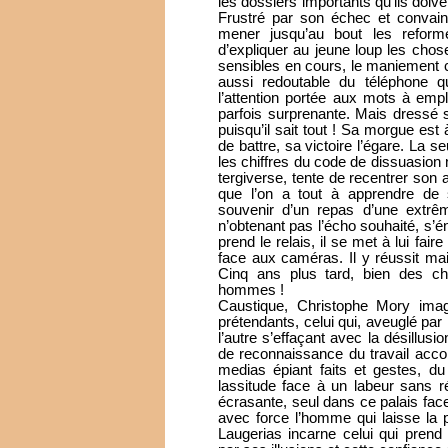
les dossiers importants qu’ils doive
Frustré par son échec et convainc
mener jusqu’au bout les reforme
d’expliquer au jeune loup les chose
sensibles en cours, le maniement c
aussi redoutable du téléphone qu
l’attention portée aux mots à empl
parfois surprenante. Mais dressé s
puisqu’il sait tout ! Sa morgue est à
de battre, sa victoire l’égare. La 
les chiffres du code de dissuasion
tergiverse, tente de recentrer son 
que l’on a tout à apprendre de
souvenir d’un repas d’une extrê
n’obtenant pas l’écho souhaité, s’é
prend le relais, il se met à lui faire
face aux caméras. Il y réussit ma
Cinq ans plus tard, bien des c
hommes !
Caustique, Christophe Mory ima
prétendants, celui qui, aveuglé par
l’autre s’effaçant avec la désillu
de reconnaissance du travail acco
medias épiant faits et gestes, du
lassitude face à un labeur sans rép
écrasante, seul dans ce palais face
avec force l’homme qui laisse la 
Laugerias incarne celui qui prend