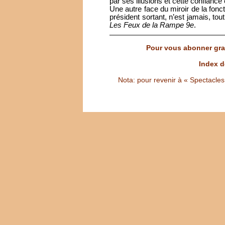
par ses illusions et cette confiance
Une autre face du miroir de la foncti
président sortant, n’est jamais, tou
Les Feux de la Rampe 9e
.
Pour vous abonner grat
Index d
Nota: pour revenir à « Spectacles S