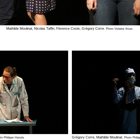
Mathilde Moulinat, Nicolas Taffin, Florence Coste, Grégory Corre.
Photo Violaine Arsac.
Grégory Corre, Mathilde Moulinat.
to Philippe Hanula.
Photo Phili