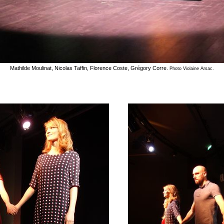
Mathilde Moulinat, Nicolas Taffin, Florence Coste, Grégory Corre.
Photo Violaine Arsac.