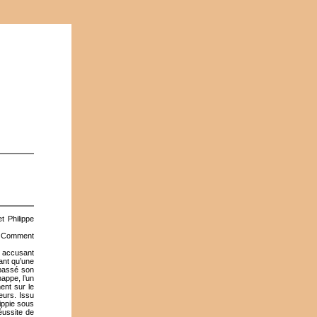
t Philippe
 ? Comment
te accusant
ant qu’une
 passé son
appe, l’un
ent sur le
eurs. Issu
ippie sous
éussite de