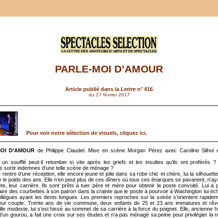
PARLE-MOI D’AMOUR
Article publié dans la
Lettre
n° 416
du 27 février 2017
Pour voir notre sélection de visuels, cliquez ici.
MOI D’AMOUR
de Philippe Claudel. Mise en scène Morgan Pérez avec Caroline Silhol e
n soufflé peut-il retomber si vite après les griefs et les insultes qu’ils ont proférés
ls sortir indemnes d’une telle scène de ménage ?
rentre d’une réception, elle encore jeune et jolie dans sa robe chic et chère, lui la silhouet
 le poids des ans. Elle n’en peut plus de ces dîners où tous ces énarques se pavanent, n’ay
ête, leur carrière. Ils sont prêts à tuer père et mère pour obtenir le poste convoité. Lui a
aire des courbettes à son patron dans la crainte que le poste à pourvoir à Washington lui éch
llègues ayant les dents longues. Les premiers reproches sur la soirée s’orientent rapidem
leur couple. Trente ans de vie commune, deux enfants de 25 et 23 ans immatures et rêv
ille modeste, lui s’est hissé au sommet de sa carrière à la force du poignet. Elle, ancienne h
d’un gourou, a fait une croix sur ses études et n’a pas ménagé sa peine pour privilégier la r