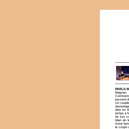
PARLE-
Magnan.
Comment u
peuvent-i
Un couple 
davantage
idée en t
temps à f
de ses co
bilan de 
d’une fam
la coupe 