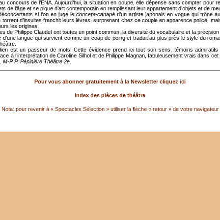
au concours de l’ENA. Aujourd’hui, la situation en poupe, elle dépense sans compter pour re
fets de l’âge et se pique d’art contemporain en remplissant leur appartement d’objets et de m
déconcertants si l’on en juge le
concept-canapé
d’un artiste japonais en vogue qui trône au
 torrent d’insultes franchit leurs lèvres, surprenant chez ce couple en apparence policé, mai
jours les origines.
s de Philippe Claudel ont toutes un point commun, la diversité du vocabulaire et la précision 
 d’une langue qui survient comme un coup de poing et traduit au plus près le style du roma
héâtre.
en est un passeur de mots. Cette évidence prend ici tout son sens, témoins admiratif
ce à l’interprétation de Caroline Silhol et de Philippe Magnan, fabuleusement vrais dans cet 
e.
M-P P. Pépinière Théâtre 2e
.
Pour vous abonner gratuitement à la Newsletter cliquez ici
Index des pièces de théâtre
Nota: pour revenir à « Spectacles Sélection » utiliser la flèche « retour » de votre navigateur