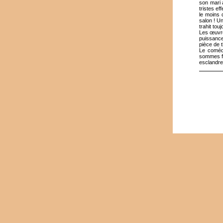
son mari 
tristes ef
le moins 
salon ! Un
trahit tou
Les œuvre
puissance
pièce de t
Le comédi
sommes fa
esclandr