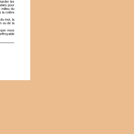
tarder les
eubles pour
 milieu du
s la colère
du mot, la
n ou de la
s que nous
effroyable