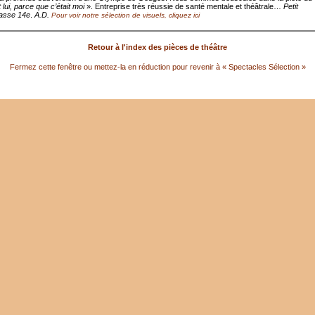
t lui, parce que c’était moi
». Entreprise très réussie de santé mentale et théâtrale…
Petit
asse 14e
.
A.D.
Pour voir notre sélection de visuels, cliquez ici
Retour à l'index des pièces de théâtre
Fermez cette fenêtre ou mettez-la en réduction pour revenir à « Spectacles Sélection »