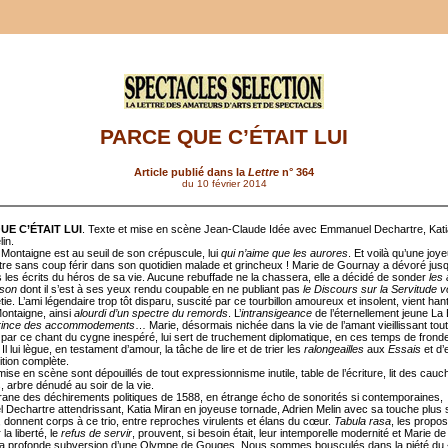
PARCE QUE C’ÉTAIT LUI
Article publié dans la
Lettre
n° 364
du 10 février 2014
UE C’ÉTAIT LUI
. Texte et mise en scène Jean-Claude Idée avec Emmanuel Dechartre, Kati
in.
 Montaigne est au seuil de son crépuscule, lui
qui n’aime que les aurores
. Et voilà qu’une joy
tre sans coup férir dans son quotidien malade et grincheux ! Marie de Gournay a dévoré jus
 les écrits du héros de sa vie. Aucune rebuffade ne la chassera, elle a décidé de sonder
les
ison
dont il s’est à ses yeux rendu coupable en ne publiant pas
le Discours sur la Servitude v
ie. L’ami légendaire trop tôt disparu, suscité par ce tourbillon amoureux et insolent, vient han
Montaigne, ainsi
alourdi d’un spectre du remords
. L’
intransigeance
de l’éternellement jeune La 
rince des accommodements
… Marie, désormais nichée dans la vie de l’amant vieillissant tou
di par ce chant du cygne inespéré, lui sert de truchement diplomatique, en ces temps de frond
Il lui lègue, en testament d’amour, la tâche de lire et de trier les
ralongeailles
aux
Essais
et d’
dition complète.
ise en scène sont dépouillés de tout expressionnisme inutile, table de l’écriture, lit des cau
, arbre dénudé au soir de la vie.
ligrane des déchirements politiques de 1588, en étrange écho de sonorités si contemporaines,
Dechartre attendrissant, Katia Miran en joyeuse tornade, Adrien Melin avec sa touche plus
 donnent corps à ce trio, entre reproches virulents et élans du cœur.
Tabula rasa
, les propo
la liberté, le
refus de servir
, prouvent, si besoin était, leur intemporelle modernité et Marie 
a profonde subversion d’une Olympe de Gouges. Nous sommes bousculés dans la piété du