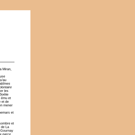
a Miran,
euse
qu’au
 abîmes
olontaire
ter les
Boétie
t ému et
e et de
en mener
chemars et
 sombre et
s de La
de Gournay
 «
parce