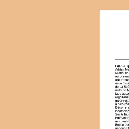
PARCE Q
Adrien Mel
Michel de
aurore en
cœur tous
de la trah
de La Boét
nuits de 
face au
p
ragaillar
meurtres. 
à bien l’é
Décor et m
insomnies
Sur le fi
Emmanuel 
mordante,
Boétie sur 
annonce l