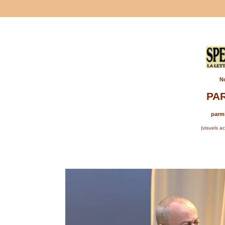
No
PAR
parmi
(visuels a