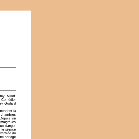
y Milliot.
a Comédie-
erry Godard
attendent la
es chambres
 Depuis sa
 malgré les
t un danger
 le silence
l’entrée du
 Une horloge