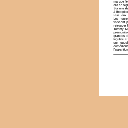
marque l’é
elle se sig
Sur une îl
à l’hospic
Puis, eux 
Les heures
finissent 
retrouver 
Tommy Mill
prémonitio
grandes cl
lugubre et
sur lequel
comédiens
l’apparitio