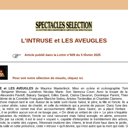
L’INTRUSE et LES AVEUGLES
Article publié dans la
Lettre
n°609 du 5 février 2025
Pour voir notre sélection de visuels, cliquez ici.
SE et LES AVEUGLES
de Maurice Maeterlinck. Mise en scène et scénographie Tomm
Benjamin Moreau. Lumières Nicolas Marie. Son Vanessa Court. Avec la troupe de l
Alexandre Pavloff, Bakary Sangaré, Gilles David, Claïna Clavaron, Dominique Parent, Thi
adémie de la Comédie-Française Blanche Sottou, Aristeo Tordesillas et Charlotte Clamens.
 d’une maison tard le soir. Autour de la table sont réunis l’aïeul, le père, la fille et l’oncle. Ils 
la sœur aînée, sœur de charité, et celle du médecin qui a promis de passer. Dans l’une d
s, la mère se remet mal d’un accouchement difficile. Dans l’autre, on a placé l’enfant.
 il ne profère aucun son et ne bouge pas, « On dirait un enfant de cire ». Le père s’inquiète
aisantes du médecin, l’oncle se veut rassurant mais l’aïeul aveugle, en alerte, pressen
De par sa cécité, il est le seul « voyant », capable d’interpréter le tremblement des arbres,
nols, la crainte des cygnes, l’étonnant mutisme des chiens, le bruit d’une faux dans le jardin, 
la salle et cette présence, cette « intruse » qu’il devine, qui n’est autre que la mort qui rode.