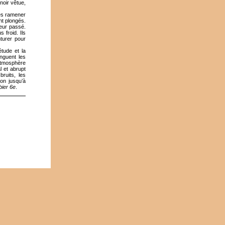
noir vêtue,
les ramener
nt plongés.
leur passé.
 froid. Ils
nturer pour
étude et la
inguent les
’atmosphère
l et abrupt
bruits, les
on jusqu’à
ier 6e
.