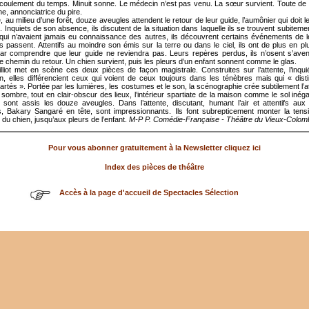
coulement du temps. Minuit sonne. Le médecin n’est pas venu. La sœur survient. Toute de 
ne, annonciatrice du pire.
e, au milieu d’une forêt, douze aveugles attendent le retour de leur guide, l’aumônier qui doit 
e. Inquiets de son absence, ils discutent de la situation dans laquelle ils se trouvent subiteme
qui n’avaient jamais eu connaissance des autres, ils découvrent certains événements de 
 passent. Attentifs au moindre son émis sur la terre ou dans le ciel, ils ont de plus en plus
par comprendre que leur guide ne reviendra pas. Leurs repères perdus, ils n’osent s’ave
le chemin du retour. Un chien survient, puis les pleurs d’un enfant sonnent comme le glas.
iot met en scène ces deux pièces de façon magistrale. Construites sur l’attente, l’inqui
n, elles différencient ceux qui voient de ceux toujours dans les ténèbres mais qui « dist
artés ». Portée par les lumières, les costumes et le son, la scénographie crée subtilement l
 sombre, tout en clair-obscur des lieux, l’intérieur spartiate de la maison comme le sol inéga
 sont assis les douze aveugles. Dans l’attente, discutant, humant l’air et attentifs aux 
, Bakary Sangaré en tête, sont impressionnants. Ils font subrepticement monter la tensi
n du chien, jusqu’aux pleurs de l’enfant.
M-P P. Comédie-Française - Théâtre du Vieux-Colomb
Pour vous abonner gratuitement à la Newsletter cliquez ici
Index des pièces de théâtre
Accès à la page d'accueil de Spectacles Sélection