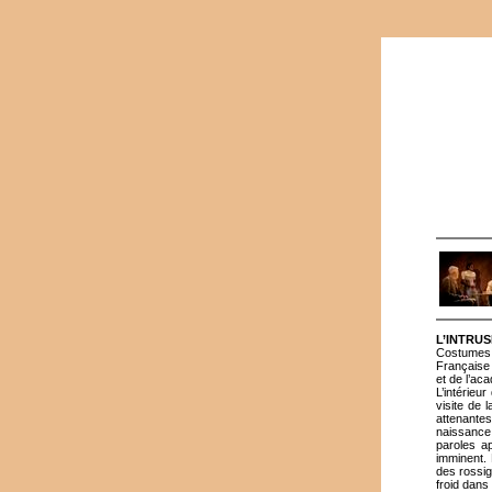
L’INTRU
Costumes 
Française 
et de l’ac
L’intérieur
visite de 
attenante
naissance,
paroles ap
imminent. 
des rossig
froid dans 