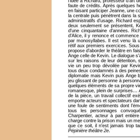
l’idée à Richard, professeur d’art 
faute de crédits. Après quelques hé
en faisant participer Jeanne, une c
la centrale puis pénètrent dans la 
administratifs d’usage. Richard e
deux seulement se présentent, Ke
d’une cinquantaine d’années. Rich
d’Alice, il y renonce et commence 
par monosyllabes. Il est venu là
rétif aux premiers exercices. Sous
propose d’aborder le théâtre en fai
Ange celle de Kevin. Le dialogue s
sur les raisons de leur détention, 
vie un peu trop dévoilée par Kevi
tous deux condamnés à des peine
diplomatie mais Kevin puis Ange b
jeu glissant de personne à personna
quelques éléments de sa propre vie
romanesque, plein de surprises… App
de la pièce, un travail collectif e
emporte acteurs et spectateurs da
une foule de sentiments dont l’ém
tous les personnages convoqu
Charpentier, acteur à part entièr
charge contre la prison mais un mes
que ce soit, il n’est jamais trop 
Pépinière théâtre 2e
.