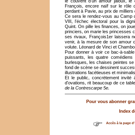
le couvent d'un amour jaloux, le d
François, encore naïf sur le rôle 
perdant à Pavie, au prix de milliers
Ce sera le rendez-vous au Camp du
VIII, l'échec électoral pour la di
Quint. On pille les finances, on j
princiers, on marie les princess
ses rivaux, François1er laissera 
venir, à la mesure de son amour d
volute. Léonard de Vinci et Chambor
Pour donner à voir ce bac-à-sable 
puissants, les quatre comédiens a
burlesques, les chaises peintes se fo
fond de scène se dessinent succes
illustrations facétieuses et minimali
Et le public, concrètement invité
d'ovations, rit beaucoup de ce table
de la Contrescarpe 5e.
Pour vous abonner gratu
Index d
Accès à la page d'