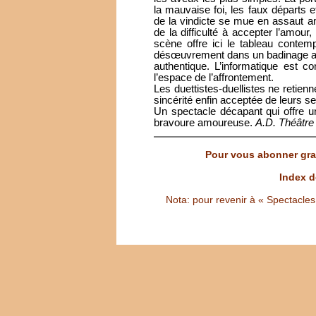
la mauvaise foi, les faux départs e
de la vindicte se mue en assaut a
de la difficulté à accepter l’amou
scène offre ici le tableau contem
désœuvrement dans un badinage abs
authentique. L’informatique est c
l’espace de l’affrontement.
Les duettistes-duellistes ne retienn
sincérité enfin acceptée de leurs s
Un spectacle décapant qui offre 
bravoure amoureuse.
A.D. Théâtre
Pour vous abonner grat
Index d
Nota: pour revenir à « Spectacles S