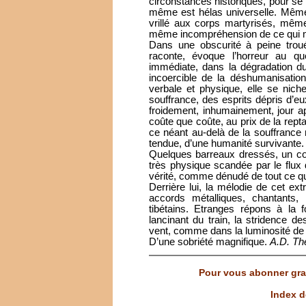
circonstances historiques, pour se 
même est hélas universelle. Même
vrillé aux corps martyrisés, même
même incompréhension de ce qui mot
Dans une obscurité à peine trou
raconte, évoque l’horreur au qu
immédiate, dans la dégradation du
incoercible de la déshumanisation
verbale et physique, elle se nich
souffrance, des esprits dépris d
froidement, inhumainement, jour apr
coûte que coûte, au prix de la rept
ce néant au-delà de la souffrance
tendue, d’une humanité survivante.
Quelques barreaux dressés, un co
très physique scandée par le flux
vérité, comme dénudé de tout ce qui 
Derrière lui, la mélodie de cet ext
accords métalliques, chantants,
tibétains. Etranges répons à la 
lancinant du train, la stridence de
vent, comme dans la luminosité de l’
D’une sobriété magnifique.
A.D.
Th
Pour vous abonner grat
Index d