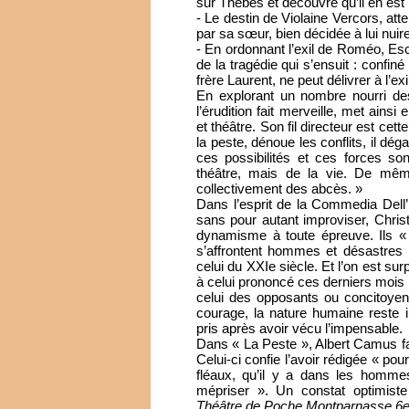
sur Thèbes et découvre qu’il en es
- Le destin de Violaine Vercors, att
par sa sœur, bien décidée à lui nuire
- En ordonnant l’exil de Roméo, Esc
de la tragédie qui s’ensuit : confin
frère Laurent, ne peut délivrer à l’e
En explorant un nombre nourri des
l’érudition fait merveille, met ainsi 
et théâtre. Son fil directeur est cet
la peste, dénoue les conflits, il dég
ces possibilités et ces forces so
théâtre, mais de la vie. De même
collectivement des abcès. »
Dans l’esprit de la Commedia Dell
sans pour autant improviser, Chris
dynamisme à toute épreuve. Ils « 
s’affrontent hommes et désastres m
celui du XXIe siècle. Et l’on est su
à celui prononcé ces derniers mois
celui des opposants ou concitoyen
courage, la nature humaine reste 
pris après avoir vécu l’impensable.
Dans « La Peste », Albert Camus fai
Celui-ci confie l’avoir rédigée « po
fléaux, qu’il y a dans les homm
mépriser ». Un constat optimist
Théâtre de Poche Montparnasse 6