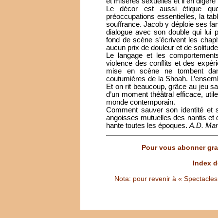
et misères sexuelles et il en digère
Le décor est aussi étique que 
préoccupations essentielles, la tab
souffrance. Jacob y déploie ses f
dialogue avec son double qui lui 
fond de scène s’écrivent les chap
aucun prix de douleur et de solitude
Le langage et les comportements 
violence des conflits et des expéri
mise en scène ne tombent dan
coutumières de la Shoah. L’ensembl
Et on rit beaucoup, grâce au jeu sa
d’un moment théâtral efficace, utile
monde contemporain.
Comment sauver son identité et s
angoisses mutuelles des nantis et de
hante toutes les époques.
A.D. Man
Pour vous abonner grat
Index d
Nota: pour revenir à « Spectacles S