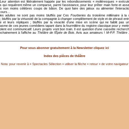
 Leur attention est littéralement happée par les rebondissements « moliéresques » exécut
 qui requièrent même un comparse, parmi l’assistance, pour leur prêter main forte et asse
es non moins célèbres coups de bâton. De quoi faire des jaloux ou alimenter l’interacti
 cours…
 les adultes ne sont pas moins bluffés par Ces
Fourberies
du troisième millénaire à la
 ; bluffés par la virtuosité de la compagnie à changer complètement de style et de phrasé entr
e et leurs répliques ; bluffés par la vivacité d’une mise en scène qui ne faiblit pas u
iasme de ces jeunes comédiens tapant dans la fourmilière du registre classique pour y mettr
solent est communicatif. Leurs projets vont bon train. Il est question d’une cassette recherc
ochainement à l’affiche au
Théâtre de l’Épée de Bois
. Avis aux amateurs !
M-P.P. Théâtre 
Pour vous abonner gratuitement à la Newsletter cliquez ici
Index des pièces de théâtre
Nota: pour revenir à « Spectacles Sélection » utiliser la flèche « retour » de votre navigateur