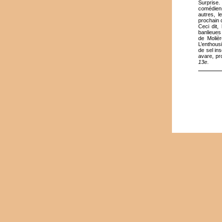
Surprise.
comédiens
autres, l
prochain
Ceci dit,
banlieues
de Molièr
L’enthous
de sel in
avare, pr
13e
.