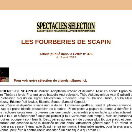
LES FOURBERIES DE SCAPIN
Article publié dans la
Lettre
n° 476
du 3 avril 2019
Pour voir notre sélection de visuels, cliquez ici.
RBERIES DE SCAPIN
de Molière. Adaptation urbaine et déjantée. Mise en scène Tigran Me
ustre Théâtre (Île-de-France) avec Isabelle Andrzejewski, Théo Askolovitch ou Axel Giudicelli
, Sébastien Gorski ou Tigran Mekhitarian, Charlotte Levy ou Pauline Huriet, Louka Mel
ussy, Étienne Paliniewicz, Blanche Sottou, Samuel Yagoubi.
ion urbaine et déjantée »
sans aucun doute ! L’immense graffiti au fond du plateau annonce 
rap qui prend bientôt possession de la scène. Et on peine la plupart du temps à démêler l
es répliques grossières, proférées par une bande d’écervelés pris en faute qui s’invectivent
s’il le faut, et s’écharpent à coup de pistolet (il faut vivre avec son temps). Mais les personn
 qui les occupent sont bien là. Deux pères qui rentrent de voyage plus tôt que prévu et deux 
 durant leur absence avec la dulcinée de leur choix. Affolement général face à ce retour i
anger à sa sauce l’inénarrable Scapin et sa non moins inénarrable galère, pour la plus grand
venus, peut-être à contre-cœur, assister à un classique « qui craint » !