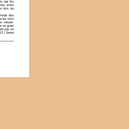
és par les
ner, entre
on lors du
 mode des
e les vers
ne minute.
e un grain
hée par un
13 / Seine