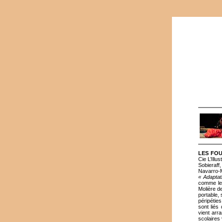
LES FOU
Cie L’Ill
Sobieraff
Navarro-M
« Adaptat
comme le 
Molière d
portable, 
péripéties
sont liés
vient arr
scolaires 