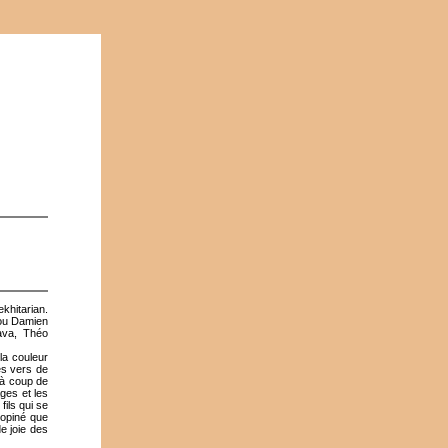
khitarian.
 ou Damien
iava, Théo
la couleur
es vers de
 à coup de
ages et les
fils qui se
nopiné que
e joie des