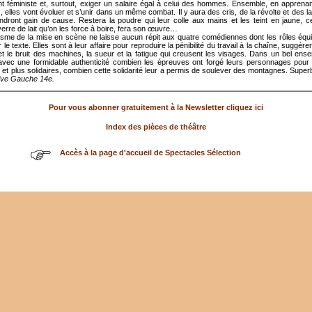
 féministe et, surtout, exiger un salaire égal à celui des hommes. Ensemble, en apprenan
, elles vont évoluer et s’unir dans un même combat. Il y aura des cris, de la révolte et des 
endront gain de cause. Restera la poudre qui leur colle aux mains et les teint en jaune, 
verre de lait qu’on les force à boire, fera son œuvre…
me de la mise en scène ne laisse aucun répit aux quatre comédiennes dont les rôles équi
 le texte. Elles sont à leur affaire pour reproduire la pénibilité du travail à la chaîne, suggére
t le bruit des machines, la sueur et la fatigue qui creusent les visages. Dans un bel ense
avec une formidable authenticité combien les épreuves ont forgé leurs personnages pour 
s et plus solidaires, combien cette solidarité leur a permis de soulever des montagnes. Super
ive Gauche 14e.
Pour vous abonner gratuitement à la Newsletter cliquez ici
Index des pièces de théâtre
Accès à la page d'accueil de Spectacles Sélection