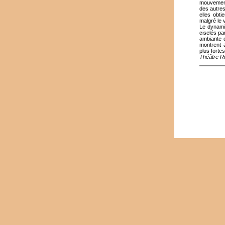
mouvement
des autres
elles obti
malgré le 
Le dynamis
ciselés par
ambiante e
montrent 
plus forte
Théâtre R