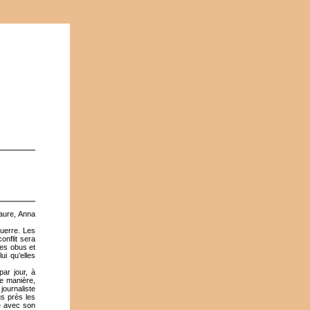
aure, Anna
guerre. Les
onflit sera
les obus et
ui qu’elles
par jour, à
me manière,
journaliste
us près les
ve avec son