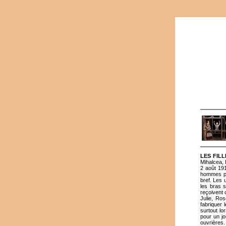
LES FIL
Mihalcea,
2 août 191
hommes par
bref. Les 
les bras s
reçoivent
Julie, Ros
fabriquer 
surtout lo
pour un jo
ouvrières.