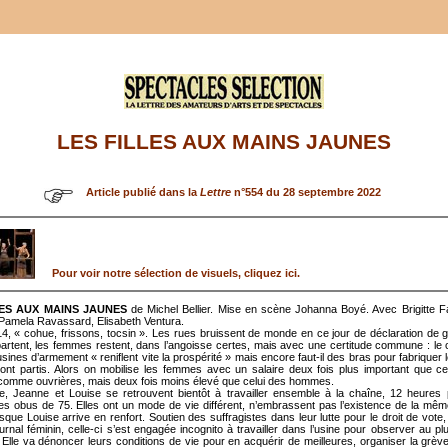
LES FILLES AUX MAINS JAUNES
Article publié dans la
Lettre
n°554 du 28 septembre 2022
Pour voir notre sélection de visuels, cliquez ici.
LES AUX MAINS JAUNES
de Michel Bellier. Mise en scène Johanna Boyé. Avec Brigitte F
 Pamela Ravassard, Elisabeth Ventura.
4, « cohue, frissons, tocsin ». Les rues bruissent de monde en ce jour de déclaration de 
tent, les femmes restent, dans l’angoisse certes, mais avec une certitude commune : le c
usines d’armement « reniflent vite la prospérité » mais encore faut-il des bras pour fabriquer 
ont partis. Alors on mobilise les femmes avec un salaire deux fois plus important que cel
 comme ouvrières, mais deux fois moins élevé que celui des hommes.
e, Jeanne et Louise se retrouvent bientôt à travailler ensemble à la chaîne, 12 heures 
les obus de 75. Elles ont un mode de vie différent, n’embrassent pas l’existence de la mê
rsque Louise arrive en renfort. Soutien des suffragistes dans leur lutte pour le droit de vote, 
urnal féminin, celle-ci s’est engagée incognito à travailler dans l’usine pour observer au pl
 Elle va dénoncer leurs conditions de vie pour en acquérir de meilleures, organiser la grè