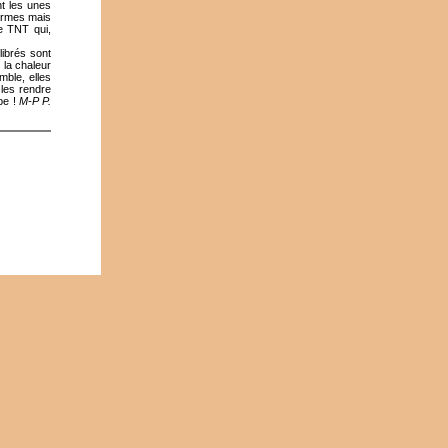
t les unes
larmes mais
ce TNT qui,
librés sont
r la chaleur
mble, elles
les rendre
be !
M-P P.