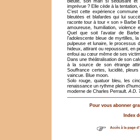
bleuté, son mari si séduisant et 
imprévue ? Elle cède à la tentation, 
C'est cette expérience commune 
bleutées et blafardes qui lui suc
raconte tour à tour « son » Barbe
amoureuse, humiliation, violence et
Quel que soit l'avatar de Barb
l'adolescente bleue de myrtilles, l
pulpeuse et lunaire, le processus 
hideux, attirant ou repoussant, en 
enfoui au cœur même de ses victim
Dans une théâtralisation de son ca
à la source de son étrange atti
Souffrance certes, lucidité, pleu
vaincue. Blue moon.
Solo rouge, quatuor bleu, les cin
renaissance un rythme plein d'humou
moderne de Charles Perrault.
A D. 
Pour vous abonner gratu
Index d
Accès à la page d'