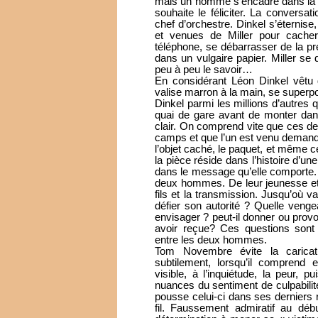
mais un homme s’encadre dans la p
souhaite le féliciter. La conversat
chef d’orchestre. Dinkel s’éternise,
et venues de Miller pour cacher 
téléphone, se débarrasser de la pr
dans un vulgaire papier. Miller se 
peu à peu le savoir…
En considérant Léon Dinkel vêtu d
valise marron à la main, se superpo
Dinkel parmi les millions d’autres
quai de gare avant de monter dans
clair. On comprend vite que ces 
camps et que l’un est venu demand
l’objet caché, le paquet, et même ce
la pièce réside dans l’histoire d’u
dans le message qu’elle comporte. 
deux hommes. De leur jeunesse et d
fils et la transmission. Jusqu’où v
défier son autorité ? Quelle veng
envisager ? peut-il donner ou provoq
avoir reçue? Ces questions sont 
entre les deux hommes.
Tom Novembre évite la caricatu
subtilement, lorsqu’il comprend en
visible, à l’inquiétude, la peur, pui
nuances du sentiment de culpabil
pousse celui-ci dans ses derniers
fil. Faussement admiratif au déb