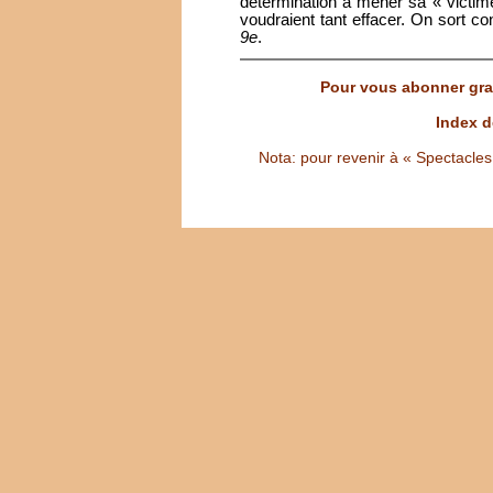
détermination à mener sa « victim
voudraient tant effacer. On sort co
9e
.
Pour vous abonner grat
Index d
Nota: pour revenir à « Spectacles S