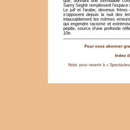
que, donnant une formidable con
Samy Seghir remplissent l’espace 
Le juif et l’arabe, devenus frère
s’opposent depuis la nuit des te
inlassablement les mêmes erreurs, 
qui engendre racisme et extrémis
pépite, source d’une profonde réfl
10e.
Pour vous abonner grat
Index d
Nota: pour revenir à « Spectacles S