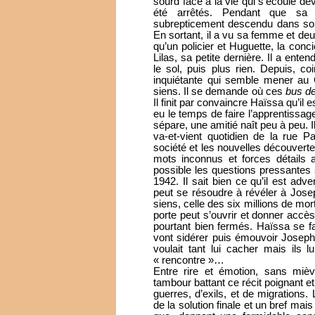
sourd face à la vie qui s’écoule deva
été arrêtés. Pendant que sa 
subrepticement descendu dans son a
En sortant, il a vu sa femme et deu
qu’un policier et Huguette, la con
Lilas, sa petite dernière. Il a ent
le sol, puis plus rien. Depuis, c
inquiétante qui semble mener au C
siens. Il se demande où ces
bus de
Il finit par convaincre Haïssa qu’il 
eu le temps de faire l’apprentissage 
sépare, une amitié naît peu à peu. 
va-et-vient quotidien de la rue Pa
société et les nouvelles découvert
mots inconnus et forces détails 
possible les questions pressantes s
1942. Il sait bien ce qu’il est ad
peut se résoudre à révéler à Jos
siens, celle des six millions de mor
porte peut s’ouvrir et donner accè
pourtant bien fermés. Haïssa se fa
vont sidérer puis émouvoir Joseph. I
voulait tant lui cacher mais ils lu
« rencontre »…
Entre rire et émotion, sans miè
tambour battant ce récit poignant e
guerres, d’exils, et de migrations
de la solution finale et un bref m