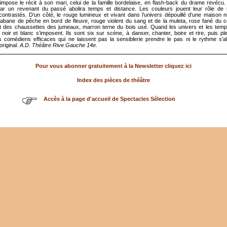
 impose le récit à son mari, celui de la famille bordelaise, en flash-back du drame revécu
par un revenant du passé abolira temps et distance. Les couleurs jouent leur rôle de
contrastés. D’un côté, le rouge lumineux et vivant dans l’univers dépouillé d’une maison 
 cabane de pêche en bord de fleuve, rouge violent du sang et de la muleta, rose fané du
t des chaussettes des jumeaux, marron terne du bois usé. Quand les univers et les tempo
, noir et blanc s’imposent. Ils sont six sur scène, à danser, chanter, boire et rire, puis pl
s comédiens efficaces qui ne laissent pas la sensiblerie prendre le pas ni le rythme s’a
original.
A.D. Théâtre Rive Gauche 14e.
Pour vous abonner gratuitement à la Newsletter cliquez ici
Index des pièces de théâtre
Accès à la page d'accueil de Spectacles Sélection