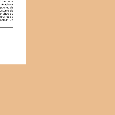
. Une porte
 métaphore
nippone, de
 costume de
ralités se
eurer et se
languir. Un