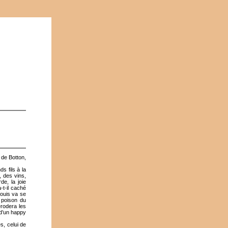
 de Botton,
s fils à la
, des vins,
e, la joie
-t-il caché
fouis va se
e poison du
érodera les
 d’un happy
s, celui de