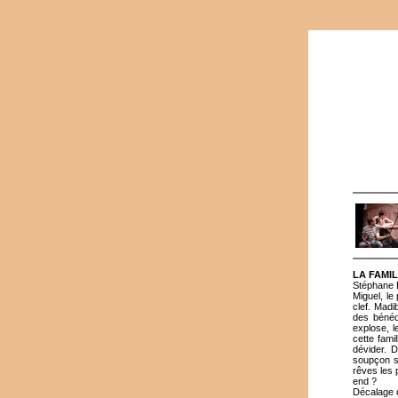
LA FAMI
Stéphane D
Miguel, le
clef. Madi
des bénéd
explose, l
cette fami
dévider. D
soupçon s’
rêves les 
end ?
Décalage d