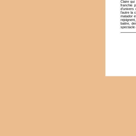
Claire qui
franchie 
d’univers 
l’autre la
matador e
rejoignent
battre, de
spectacle 