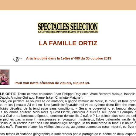
LA FAMILLE ORTIZ
Article publié dans la
Lettre
n°489 du 30 octobre 2019
Pour voir notre sélection de visuels, cliquez ici.
LLE ORTIZ
. Texte et mise en scène Jean-Philippe Daguerre. Avec Bernard Malaka, Isabelle
auch, Antoine Guiraud, Kamel Isker, Charlotte Matzneff.
 père, en perdant sa souplesse de matador, a gagné l’amour de Marie, la mère, et trois grand
ba, et les jumeaux Ali et Lino. Une famille inséparable qui vit au rythme d’une fête des mots
icités décalés, de la tendresse sans conditions. « Sésame ouvre-toi », et l’amour débord
es bouchons sautent. Mais alors qui est Pierre, chanteur à succès au Japon ? Pourquoi a
lle à Claire, sa lumineuse épouse, enceinte de leur fils à naître ? Le peloton des secrets en
e pêches pas vraiment miraculeuses en plongeon mystérieux, l’idole paternelle vacille, l
insinue, la corrida n’est pas une dramaturgie bénigne, le fils trahi prend la fuite. Le doute 
plus naïfs. Peut-on effacer les vieilles blessures, au genou comme au cœur meurtri, et rêver
es temps et distance géographique sont rendus par le partage de la scène en deux espace