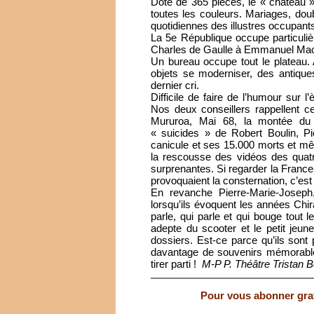
Doté de 365 pièces, le « château
toutes les couleurs. Mariages, doub
quotidiennes des illustres occupant
La 5e République occupe particuli
Charles de Gaulle à Emmanuel Macro
Un bureau occupe tout le plateau. 
objets se moderniser, des antique
dernier cri.
Difficile de faire de l’humour sur 
Nos deux conseillers rappellent ce 
Mururoa, Mai 68, la montée du 
« suicides » de Robert Boulin, P
canicule et ses 15.000 morts et m
la rescousse des vidéos des quatr
surprenantes. Si regarder la France 
provoquaient la consternation, c’est l
En revanche Pierre-Marie-Joseph,
lorsqu’ils évoquent les années Chir
parle, qui parle et qui bouge tout
adepte du scooter et le petit jeu
dossiers. Est-ce parce qu’ils sont
davantage de souvenirs mémorable
tirer parti !
M-P P. Théâtre Tristan 
Pour vous abonner gratu