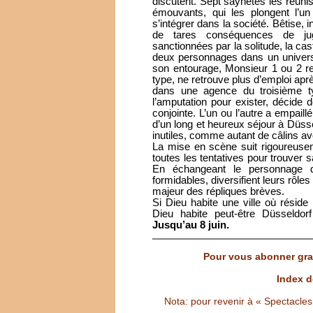
discutent. Sept saynètes les réuni
émouvants, qui les plongent l’un
s’intégrer dans la société. Bêtise, 
de tares conséquences de ju
sanctionnées par la solitude, la ca
deux personnages dans un univers 
son entourage, Monsieur 1 ou 2 re
type, ne retrouve plus d’emploi aprè
dans une agence du troisième t
l’amputation pour exister, décide 
conjointe. L’un ou l’autre a empail
d’un long et heureux séjour à Düs
inutiles, comme autant de câlins avo
La mise en scène suit rigoureuseme
toutes les tentatives pour trouver 
En échangeant le personnage d
formidables, diversifient leurs rôles
majeur des répliques brèves.
Si Dieu habite une ville où réside
Dieu habite peut-être Düsseldorf
Jusqu’au 8 juin.
Pour vous abonner grat
Index d
Nota: pour revenir à « Spectacles S