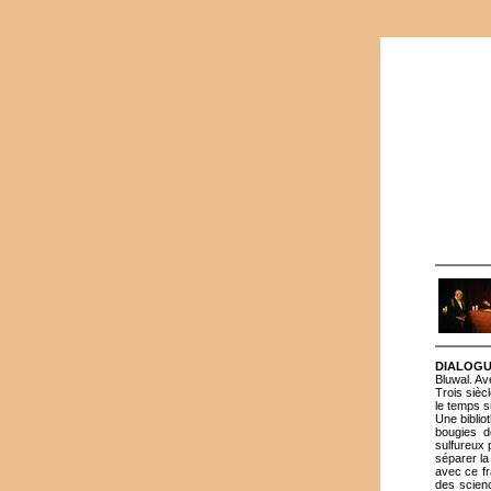
DIALOGU
Bluwal. Av
Trois siè
le temps 
Une biblio
bougies d
sulfureux 
séparer la
avec ce fr
des scien