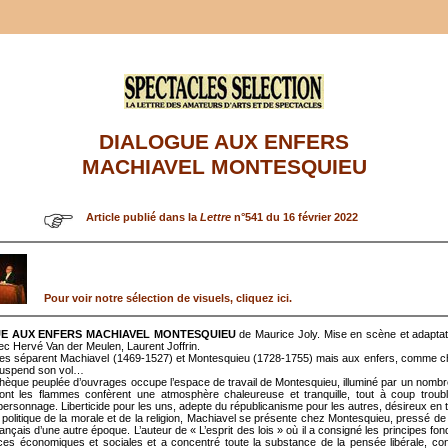
DIALOGUE AUX ENFERS
MACHIAVEL MONTESQUIEU
Article publié dans la
Lettre
n°541 du 16 février 2022
Pour voir notre sélection de visuels, cliquez ici.
E AUX ENFERS MACHIAVEL MONTESQUIEU
de Maurice Joly. Mise en scène et adaptat
ec Hervé Van der Meulen, Laurent Joffrin.
cles séparent Machiavel (1469-1527) et Montesquieu (1728-1755) mais aux enfers, comme ch
suspend son vol…
thèque peuplée d’ouvrages occupe l’espace de travail de Montesquieu, illuminé par un nombr
ont les flammes confèrent une atmosphère chaleureuse et tranquille, tout à coup troub
personnage. Liberticide pour les uns, adepte du républicanisme pour les autres, désireux en 
 politique de la morale et de la religion, Machiavel se présente chez Montesquieu, pressé d
ançais d’une autre époque. L’auteur de « L’esprit des lois » où il a consigné les principes f
ces économiques et sociales et a concentré toute la substance de la pensée libérale, co