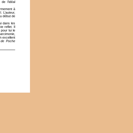
de l’idéal
onymement à
. L’auteur,
au début de
ui dans les
 reflet. Il
our lui le
arcimonie,
n excellent
 de Poche