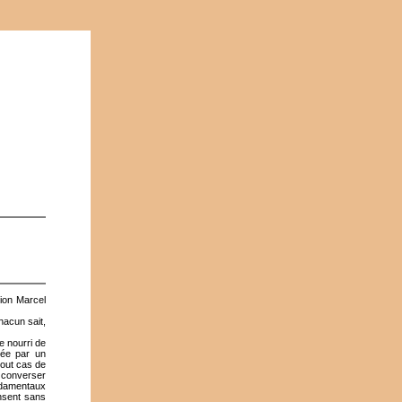
ion Marcel
acun sait,
e nourri de
lée par un
tout cas de
e converser
ondamentaux
nsent sans