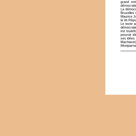
grand ent
démocrati
La démocra
Bruxelles 
Maurice Jo
la Ve Répu
Le texte a
démocratie
est toute
pouvoir i
ses idées 
Machiavel
Montparna