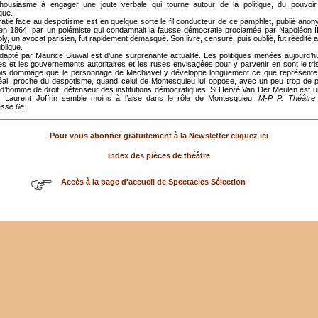
housiasme à engager une joute verbale qui tourne autour de la politique, du pouvoir, 
que.
tie face au despotisme est en quelque sorte le fil conducteur de ce pamphlet, publié an
en 1864, par un polémiste qui condamnait la fausse démocratie proclamée par Napoléon III
ly, un avocat parisien, fut rapidement démasqué. Son livre, censuré, puis oublié, fut réédité 
blique.
dapté par Maurice Bluwal est d’une surprenante actualité. Les politiques menées aujourd’h
s et les gouvernements autoritaires et les ruses envisagées pour y parvenir en sont le triste
fois dommage que le personnage de Machiavel y développe longuement ce que représente p
déal, proche du despotisme, quand celui de Montesquieu lui oppose, avec un peu trop de p
d’homme de droit, défenseur des institutions démocratiques. Si Hervé Van Der Meulen est u
, Laurent Joffrin semble moins à l’aise dans le rôle de Montesquieu.
M-P P. Théâtre
sse 6e
.
Pour vous abonner gratuitement à la Newsletter cliquez ici
Index des pièces de théâtre
Accès à la page d'accueil de Spectacles Sélection