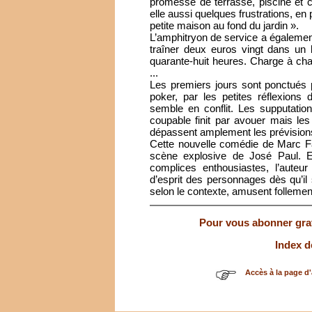
promesse de terrasse, piscine et 
elle aussi quelques frustrations, en
petite maison au fond du jardin ».
L’amphitryon de service a également 
traîner deux euros vingt dans un b
quarante-huit heures. Charge à cha
...
Les premiers jours sont ponctués 
poker, par les petites réflexions
semble en conflit. Les supputation
coupable finit par avouer mais les 
dépassent amplement les prévision
Cette nouvelle comédie de Marc Fay
scène explosive de José Paul. E
complices enthousiastes, l’auteur
d’esprit des personnages dès qu’il 
selon le contexte, amusent follemen
Pour vous abonner gratu
Index d
Accès à la page d'