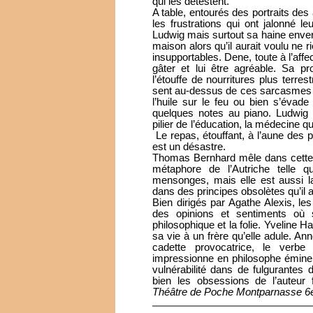
qui les détestent.
A table, entourés des portraits des
les frustrations qui ont jalonné l
Ludwig mais surtout sa haine envers
maison alors qu’il aurait voulu ne rie
insupportables. Dene, toute à l’affect
gâter et lui être agréable. Sa pro
l’étouffe de nourritures plus terres
sent au-dessus de ces sarcasmes qui,
l’huile sur le feu ou bien s’éva
quelques notes au piano. Ludwig v
pilier de l’éducation, la médecine qu’
Le repas, étouffant, à l’aune des pr
est un désastre.
Thomas Bernhard mêle dans cette pi
métaphore de l’Autriche telle q
mensonges, mais elle est aussi la
dans des principes obsolètes qu’il 
Bien dirigés par Agathe Alexis, les
des opinions et sentiments où s
philosophique et la folie. Yveline 
sa vie à un frère qu’elle adule. An
cadette provocatrice, le verb
impressionne en philosophe éminent 
vulnérabilité dans de fulgurantes d
bien les obsessions de l’auteur
Théâtre de Poche Montparnasse 6