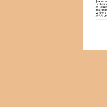
Jeanne so
Évoluant 
et Clotil
des rappor
Le tête-à
M-P.P. Lu