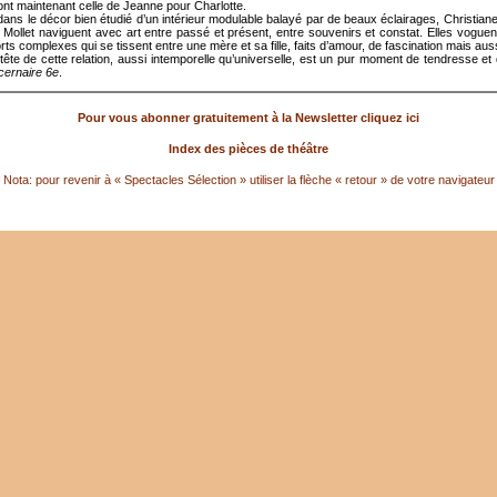
nt maintenant celle de Jeanne pour Charlotte.
dans le décor bien étudié d’un intérieur modulable balayé par de beaux éclairages, Christia
de Mollet naviguent avec art entre passé et présent, entre souvenirs et constat. Elles vogue
ts complexes qui se tissent entre une mère et sa fille, faits d’amour, de fascination mais auss
-tête de cette relation, aussi intemporelle qu’universelle, est un pur moment de tendresse et 
cernaire 6e
.
Pour vous abonner gratuitement à la Newsletter cliquez ici
Index des pièces de théâtre
Nota: pour revenir à « Spectacles Sélection » utiliser la flèche « retour » de votre navigateur