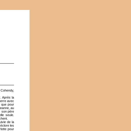
 Cohendy,
. Après la
uerre avec
u que pour
Jeanne, au
z son père
lle seule.
chent.
ivie de la
éclore les
rlotte pour