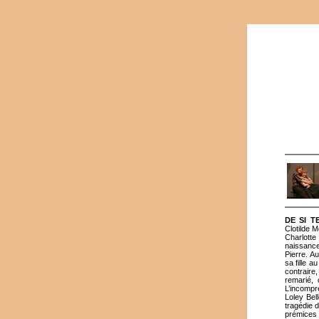
DE SI T
Clotilde Mo
Charlotte
naissance
Pierre. A
sa fille 
contraire
remarié, 
L’incompr
Loley Bel
tragédie 
prémices d