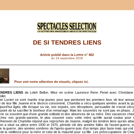
DE SI TENDRES LIENS
Article publié dans la
Lettre
n° 462
du 19 septembre 2018
Pour voir notre sélection de visuels, cliquez ici.
ENDRES LIENS
de Loleh Bellon. Mise en scène Laurence Renn Penel avec Christiane
llet.
 et Lucien se sont mariés trop jeunes pour que perdurent les premiers feux de leur amour
 de leur fille Jeanne et le divorce consommé, Charlotte a vécu quelques années avant la g
ujourd’hui âgée, elle évoque sa vie, ses espoirs, ses déceptions, persuadée de n’avoir véc
au point de lui sacrifier le bonheur d’un remariage. Mais les souvenirs ne sont pas en phase. 
, ne se souvient que d’une grande solitude et des absences de sa mère. Des vacances che
chez ses grands-parents, le plus souvent sans cette mère qu’elle aurait voulue pour e
éhension de Charlotte répond aux reproches de Jeanne, malgré les tendres liens qui les atta
lon a situé sa pièce entre 1930 et 1970, période clé des années folles de l’avant-guerre, su
de la guerre, des années sombres de l’après-guerre puis d’un temps plus faste mais qui voit 
e la vieillesse pour la mère et celui de la maturité pour sa fille. Les préoccupations de Cha