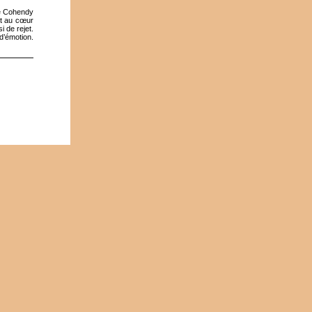
ne Cohendy
nt au cœur
i de rejet.
d’émotion.