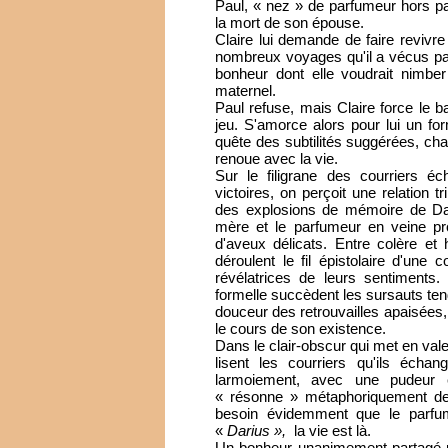
Paul, « nez » de parfumeur hors pair
la mort de son épouse.
Claire lui demande de faire revivr
nombreux voyages qu'il a vécus par 
bonheur dont elle voudrait nimb
maternel.
Paul refuse, mais Claire force le b
jeu. S'amorce alors pour lui un for
quête des subtilités suggérées, chat
renoue avec la vie.
Sur le filigrane des courriers é
victoires, on perçoit une relation 
des explosions de mémoire de Dari
mère et le parfumeur en veine prog
d'aveux délicats. Entre colère et
déroulent le fil épistolaire d'une
révélatrices de leurs sentiments.
formelle succèdent les sursauts tend
douceur des retrouvailles apaisées,
le cours de son existence.
Dans le clair-obscur qui met en vale
lisent les courriers qu'ils échan
larmoiement, avec une pudeur e
« résonne » métaphoriquement de f
besoin évidemment que le parfu
«
Darius »,
la vie est là.
Un bonheur unanimement partagé pa