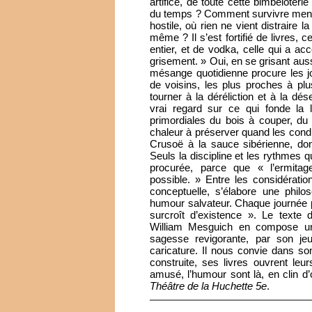
artifice, de toute cette bimbeloteri
du temps ? Comment survivre ment
hostile, où rien ne vient distraire l
même ? Il s’est fortifié de livres, c
entier, et de vodka, celle qui a a
grisement. » Oui, en se grisant auss
mésange quotidienne procure les jo
de voisins, les plus proches à pl
tourner à la déréliction et à la 
vrai regard sur ce qui fonde la l
primordiales du bois à couper, du 
chaleur à préserver quand les cond
Crusoë à la sauce sibérienne, don
Seuls la discipline et les rythmes q
procurée, parce que « l’ermitag
possible. » Entre les considérations
conceptuelle, s’élabore une philo
humour salvateur. Chaque journée pe
surcroît d’existence ». Le texte
William Mesguich en compose un
sagesse revigorante, par son jeu 
caricature. Il nous convie dans s
construite, ses livres ouvrent leur
amusé, l’humour sont là, en clin d’
Théâtre de la Huchette 5e
.