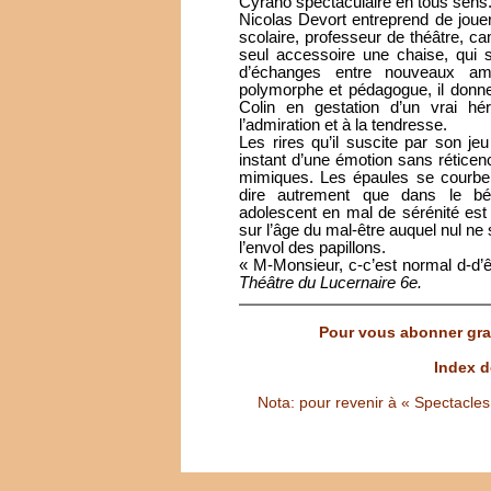
Cyrano spectaculaire en tous sens
Nicolas Devort entreprend de jouer
scolaire, professeur de théâtre, 
seul accessoire une chaise, qui se
d’échanges entre nouveaux ami
polymorphe et pédagogue, il donne 
Colin en gestation d’un vrai hér
l’admiration et à la tendresse.
Les rires qu’il suscite par son je
instant d’une émotion sans réticen
mimiques. Les épaules se courben
dire autrement que dans le b
adolescent en mal de sérénité es
sur l’âge du mal-être auquel nul ne
l’envol des papillons.
« M-Monsieur, c-c’est normal d-d’êtr
Théâtre du Lucernaire 6e.
Pour vous abonner grat
Index d
Nota: pour revenir à « Spectacles S