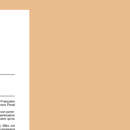
-Française
phora Pondi
 son porte-
partenaires
vient qu’un
. Elles ont
ui engagera