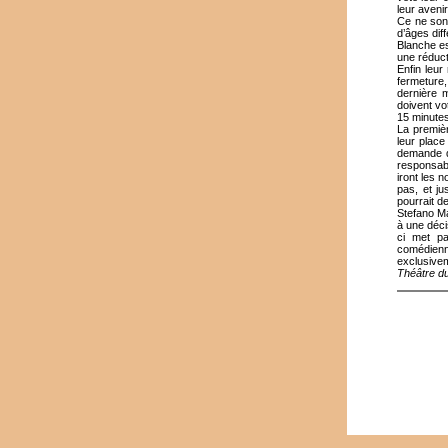
leur aven
Ce ne son
d’âges dif
Blanche es
une réduct
Enfin leur
fermeture,
dernière m
doivent vo
15 minutes
La premiè
leur place
demande de
responsabi
iront les 
pas, et ju
pourrait d
Stefano Ma
à une déci
ci met pa
comédienn
exclusive
Théâtre d