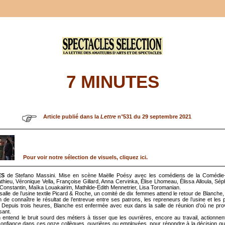
7 MINUTES
Article publié dans la
Lettre
n°531 du 29 septembre 2021
Pour voir notre sélection de visuels, cliquez ici.
ES
de Stefano Massini. Mise en scène Maëlle Poésy avec les comédiens de la Comédie
hieu, Véronique Vella, Françoise Gillard, Anna Cervinka, Élise Lhomeau, Élissa Alloula, Sé
 Constantin, Maïka Louakairim, Mathilde-Edith Mennetrier, Lisa Toromanian.
alle de l’usine textile Picard & Roche, un comité de dix femmes attend le retour de Blanche,
in de connaître le résultat de l’entrevue entre ses patrons, les repreneurs de l’usine et les 
 Depuis trois heures, Blanche est enfermée avec eux dans la salle de réunion d’où ne pro
sant.
n entend le bruit sourd des métiers à tisser que les ouvrières, encore au travail, actionnent
confiance dans ces onze collègues, ouvrières ou employées, pour répondre à la décision q