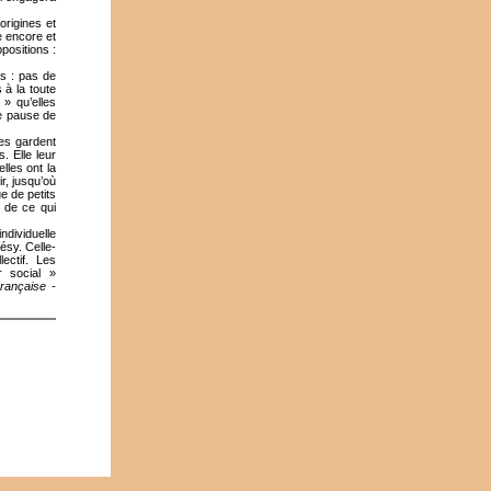
origines et
e encore et
positions :
és : pas de
 à la toute
 » qu’elles
de pause de
es gardent
. Elle leur
lles ont la
r, jusqu’où
e de petits
n de ce qui
ndividuelle
ésy. Celle-
ectif. Les
r social »
rançaise -