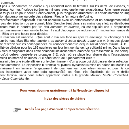
ir commun.
t pas «
12 hommes en colère »
qui attendent mais 10 femmes sur les nerfs, de classes, d’
férents. Au mur, l’horloge égrène les minutes avec une lenteur exaspérante. Une heure pass
t toujours en pour-parler. L’énervement, puis l’angoisse alimentent un certain nombre de sup
ion du personnel ou celle des salaires. Pire, la fermeture de l’usine.
 représentante réapparaît. Elle est accueillie avec un enthousiasme et un soulagement mêl
 pas de réduction du personnel. Mais Blanche tient dans ses mains onze lettres distribuées
inute avec le sourire par l’un
des hommes en cravate
, où est stipulée une « proposition
ter unanimement au nom de toutes. Il s’agit d’accepter de réduire de 7 minutes leur temps 
. Elles ont une heure pour décider.
re réaction est unanime : Que sont 7 minutes face au spectre envisagé du chômage ? Ell
 après tout. Mais Blanche, attelée «
au métier à tissus depuis trente ans
», émet des doutes
 réfléchir sur les conséquences du renoncement d’un acquis social certes minime. À 11, e
lité de décider pour les 189 ouvrières qui leur font confiance. La solidarité prime. Dans l’aveni
nouveaux dirigeants dans cette demande insidieusement amorcée qui ressemble à une politiqu
squ’où celle-ci peut-elle se propager ? Et puis, où se place leur dignité dans l’acceptatio
evenir un marché de dupes ? Le débat est rude. Que voteront-elles ?
ssini offre une étude affinée sur le cheminement d’un groupe qui doit passer de la réflexion i
sion commune. La disposition bi-frontale du plateau dynamise la mise en scène de Maëlle Po
rfaitement en lumière l’engagement de ces femmes pour elles-mêmes et pour le coll
es interprètent avec une belle spontanéité les rôles très équilibrés de ce « thrille
ment féminin, sans pour autant appartenir toutes à la grande Maison.
M-P.P. Comédie-F
u Vieux-Colombier 6e
.
Pour vous abonner gratuitement à la Newsletter cliquez ici
Index des pièces de théâtre
Accès à la page d'accueil de Spectacles Sélection