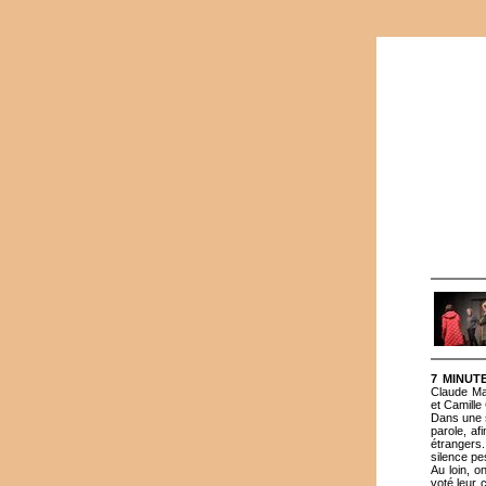
7 MINUT
Claude Mat
et Camille
Dans une s
parole, af
étrangers.
silence pe
Au loin, o
voté leur 