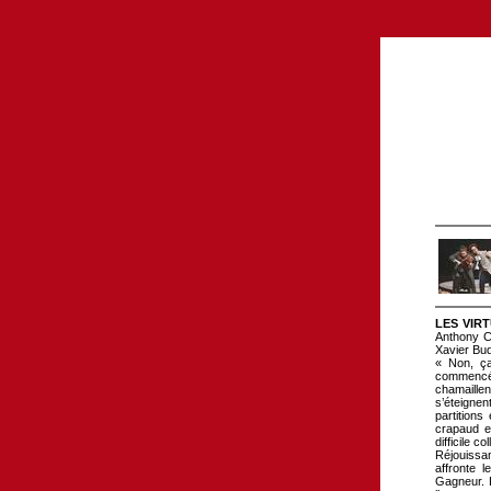
LES VIR
Anthony Co
Xavier Bu
« Non, ça
commencé
chamaille
s’éteignen
partition
crapaud et
difficile 
Réjouissan
affronte 
Gagneur. P