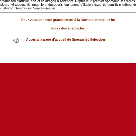
véritable feu d’artifice, son et éclairages à l’avenant. Depuis leur premier spectacle, les frère
ujours virtuoses, ils nous font découvrir leur talent d’illusionnistes et peut-être même d
nt!
M-P P. Théâtre des Nouveautés 9e
.
Pour vous abonner gratuitement à la Newsletter cliquez ici
Index des spectacles
Accès à la page d'accueil de Spectacles Sélection