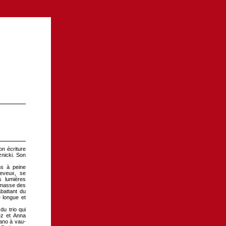
on écriture
znicki. Son
ns à peine
eveux, se
s lumières
ramasse des
battant du
e longue et
du trio qui
ez et Anna
iano à vau-