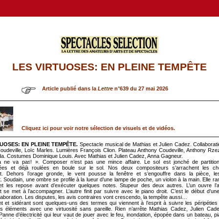
LES VIRTUOSES: EN PLEINE TEMPÊTE
Article publié dans la
Lettre
n°639 du 27 mai 2026
Cliquez ici pour voir notre sélection de visuels et de vidéos.
TUOSES: EN PLEINE TEMPÊTE.
Spectacle musical de Mathias et Julien Cadez. Collaborati
udeville, Loïc Marles. Lumières François Clion. Plateau Anthony Coudeville, Anthony Rze
da. Costumes Dominique Louis. Avec Mathias et Julien Cadez, Anna Gagneur.
 ne va pas! ». Composer n’est pas une mince affaire. Le sol est jonché de partitio
es et déjà roulées en boule sur le sol. Nos deux compositeurs s’arrachent les ch
nt. Dehors l’orage gronde, le vent pousse la fenêtre et s’engouffre dans la pièce, le
t. Soudain, une ombre se profile à la lueur d’une lampe de poche, un violon à la main. Elle 
s et les repose avant d’exécuter quelques notes. Stupeur des deux autres. L’un ouvre l’a
 se met à l’accompagner. L’autre finit par suivre avec le piano droit. C’est le début d’un
collaboration. Les disputes, les avis contraires vont crescendo, la tempête aussi…
t et sidérant sont quelques-uns des termes qui viennent à l’esprit à suivre les péripéties 
les éléments avec une virtuosité sans pareille. Rien n’arrête Mathias Cadez, Julien Cad
anne d’électricité qui leur vaut de jouer avec le feu, inondation, épopée dans un bateau, p