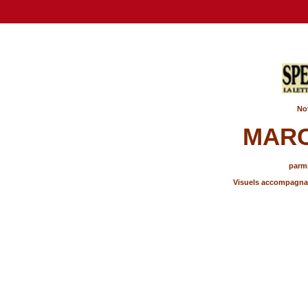
Not
MARC
parmi
Visuels accompagnant