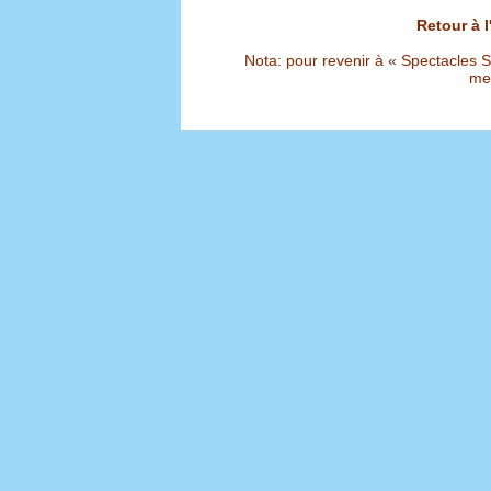
Retour à 
Nota: pour revenir à « Spectacles Sél
met