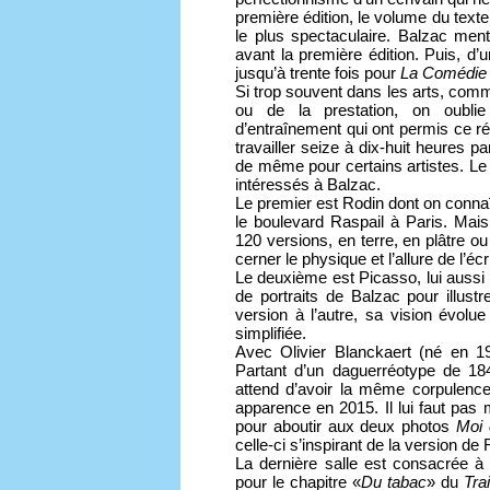
première édition, le volume du text
le plus spectaculaire. Balzac men
avant la première édition. Puis, d’un
jusqu’à trente fois pour
La Comédie
Si trop souvent dans les arts, comme
ou de la prestation, on oubli
d’entraînement qui ont permis ce rés
travailler seize à dix-huit heures p
de même pour certains artistes. Le 
intéressés à Balzac.
Le premier est Rodin dont on conna
le boulevard Raspail à Paris. Mais 
120 versions, en terre, en plâtre ou
cerner le physique et l’allure de l’é
Le deuxième est Picasso, lui aussi b
de portraits de Balzac pour illustr
version à l’autre, sa vision évol
simplifiée.
Avec Olivier Blanckaert (né en 19
Partant d’un daguerréotype de 184
attend d’avoir la même corpulence
apparence en 2015. Il lui faut pas
pour aboutir aux deux photos
Moi 
celle-ci s’inspirant de la version de
La dernière salle est consacrée à 
pour le chapitre «
Du tabac
» du
Tra