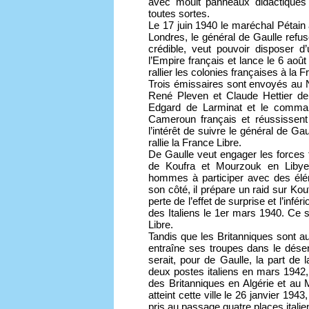
avec moult panneaux didactiques 
toutes sortes.
Le 17 juin 1940 le maréchal Pétain 
Londres, le général de Gaulle refuse
crédible, veut pouvoir disposer d’u
l’Empire français et lance le 6 août
rallier les colonies françaises à la F
Trois émissaires sont envoyés au Ni
René Pleven et Claude Hettier de B
Edgard de Larminat et le command
Cameroun français et réussissent 
l’intérêt de suivre le général de G
rallie la France Libre.
De Gaulle veut engager les forces 
de Koufra et Mourzouk en Libye
hommes à participer avec des élé
son côté, il prépare un raid sur K
perte de l’effet de surprise et l’infér
des Italiens le 1er mars 1940. Ce 
Libre.
Tandis que les Britanniques sont au
entraîne ses troupes dans le dése
serait, pour de Gaulle, la part de
deux postes italiens en mars 1942
des Britanniques en Algérie et au M
atteint cette ville le 26 janvier 19
pris au passage quatre places italie