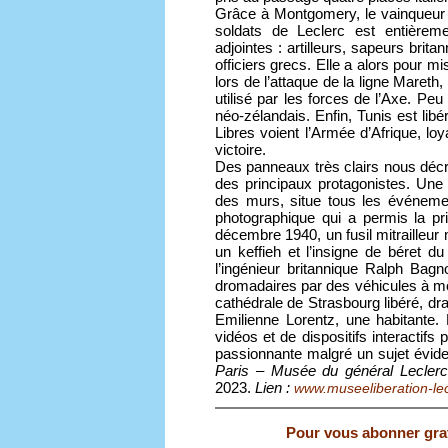
Grâce à Montgomery, le vainqueur 
soldats de Leclerc est entièreme
adjointes : artilleurs, sapeurs brit
officiers grecs. Elle a alors pour m
lors de l’attaque de la ligne Mareth
utilisé par les forces de l’Axe. Pe
néo-zélandais. Enfin, Tunis est li
Libres voient l’Armée d’Afrique, loy
victoire.
Des panneaux très clairs nous décr
des principaux protagonistes. Une 
des murs, situe tous les événemen
photographique qui a permis la pr
décembre 1940, un fusil mitrailleur
un keffieh et l’insigne de béret
l’ingénieur britannique Ralph Bagn
dromadaires par des véhicules à mote
cathédrale de Strasbourg libéré, d
Emilienne Lorentz, une habitante
vidéos et de dispositifs interactifs
passionnante malgré un sujet évi
Paris – Musée du général Lecler
2023.
Lien :
www.museeliberation-lecl
Pour vous abonner gratu