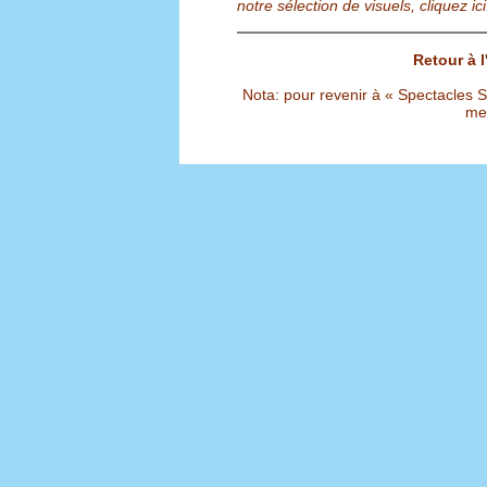
notre sélection de visuels, cliquez ici
Retour à 
Nota: pour revenir à « Spectacles Sél
met