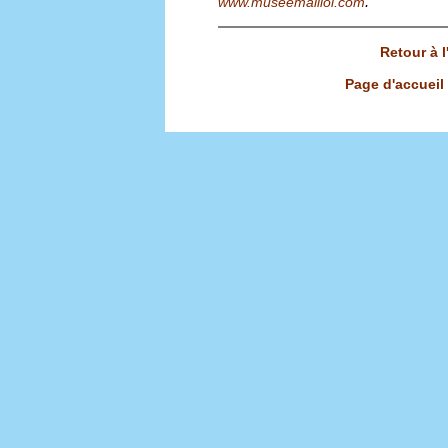
.
www.museemaillol.com
Retour à 
Page d'accueil