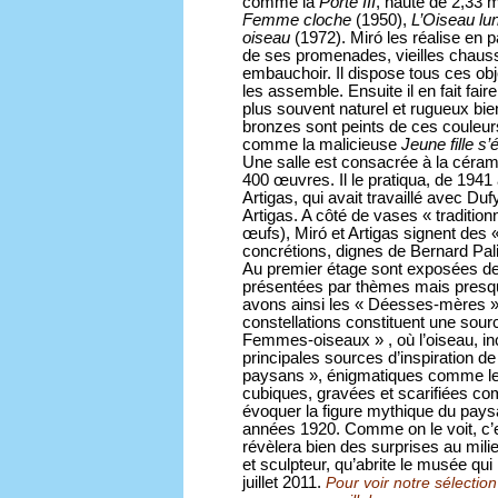
comme la
Porte III
, haute de 2,33 
Femme cloche
(1950),
L’Oiseau lun
oiseau
(1972). Miró les réalise en 
de ses promenades, vieilles chauss
embauchoir. Il dispose tous ces obje
les assemble. Ensuite il en fait fair
plus souvent naturel et rugueux bie
bronzes sont peints de ces couleurs
comme la malicieuse
Jeune fille s
Une salle est consacrée à la cérami
400 œuvres. Il le pratiqua, de 194
Artigas, qui avait travaillé avec Duf
Artigas. A côté de vases « tradition
œufs), Miró et Artigas signent des «
concrétions, dignes de Bernard Pal
Au premier étage sont exposées des
présentées par thèmes mais presqu
avons ainsi les « Déesses-mères » o
constellations constituent une sour
Femmes-oiseaux » , où l’oiseau, inca
principales sources d’inspiration d
paysans », énigmatiques comme les
cubiques, gravées et scarifiées c
évoquer la figure mythique du paysa
années 1920. Comme on le voit, c’e
révèlera bien des surprises au milie
et sculpteur, qu’abrite le musée qui
juillet 2011.
Pour voir notre sélection 