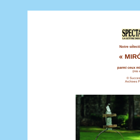
Notre sélect
« MIR
parmi ceux mi
(mis 
© Succes
Archives 