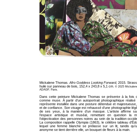
Mickalene Thomas
. Afro Goddess Looking Forward,
2015. Strass
huile sur panneau de bois, 152,4 x 243,8 x 5,1 cm.
© 2025 Mickalen
ADAGP, Paris.
Dans cette peinture Mickalene Thomas se présente à la fois 
comme muse. À partir d’un autoportrait photographique réalisé 
représente installée dans une posture détendue et majestueuse, 
et de confiance. Son visage est rehaussé d’une photographie lég
de ses yeux, à la manière d’un masque. L'artiste affirme s
l’espace artistique et muséal, remettant en question la mar
l’objectivation des personnes noires au sein de la tradition occide
La composition rappelle
Olympia
(1863), le célèbre tableau d'Éd
lequel une femme blanche se prélasse sur un lit, tandis qu’
anonyme se tient derrière elle, un bouquet de fleurs à la main.