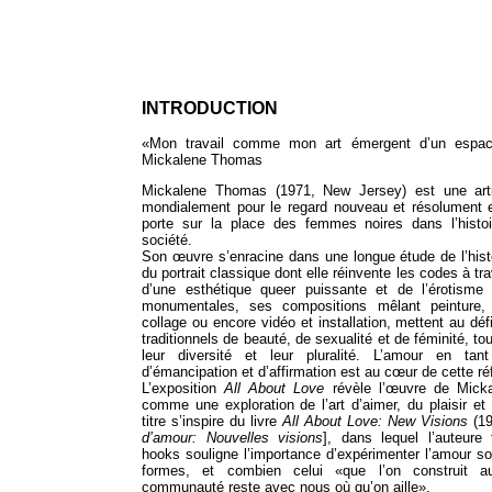
INTRODUCTION
«Mon travail comme mon art émergent d’un espac
Mickalene Thomas
Mickalene Thomas (1971, New Jersey) est une art
mondialement pour le regard nouveau et résolument e
porte sur la place des femmes noires dans l’histoir
société.
Son œuvre s’enracine dans une longue étude de l’histoi
du portrait classique dont elle réinvente les codes à tr
d’une esthétique queer puissante et de l’érotisme 
monumentales, ses compositions mêlant peinture, 
collage ou encore vidéo et installation, mettent au déf
traditionnels de beauté, de sexualité et de féminité, to
leur diversité et leur pluralité. L’amour en ta
d’émancipation et d’affirmation est au cœur de cette ré
L’exposition
All About Love
révèle l’œuvre de Mic
comme une exploration de l’art d’aimer, du plaisir et 
titre s’inspire du livre
All About Love: New Visions
(19
d’amour: Nouvelles visions
], dans lequel l’auteure 
hooks souligne l’importance d’expérimenter l’amour s
formes, et combien celui «que l’on construit a
communauté reste avec nous où qu’on aille».