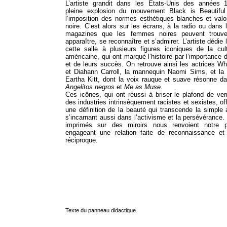
L’artiste grandit dans les États-Unis des années 
pleine explosion du mouvement Black is Beautiful
l’imposition des normes esthétiques blanches et valo
noire. C’est alors sur les écrans, à la radio ou dans
magazines que les femmes noires peuvent trouve
apparaître, se reconnaître et s’admirer. L’artiste dédi
cette salle à plusieurs figures iconiques de la cult
américaine, qui ont marqué l’histoire par l’importance d
et de leurs succès. On retrouve ainsi les actrices W
et Diahann Carroll, la mannequin Naomi Sims, et la 
Eartha Kitt, dont la voix rauque et suave résonne d
Angelitos negros
et
Me as Muse
.
Ces icônes, qui ont réussi à briser le plafond de ve
des industries intrinsèquement racistes et sexistes, offr
une définition de la beauté qui transcende la simple
s’incarnant aussi dans l’activisme et la persévérance.
imprimés sur des miroirs nous renvoient notre p
engageant une relation faite de reconnaissance et 
réciproque.
Texte du panneau didactique.