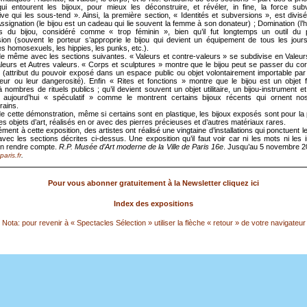
qui entourent les bijoux, pour mieux les déconstruire, et révéler, in fine, la force sub
ive qui les sous-tend ». Ainsi, la première section, « Identités et subversions », est divisé
 Assignation (le bijou est un cadeau qui lie souvent la femme à son donateur) ; Domination (l
s du bijou, considéré comme « trop féminin », bien qu’il fut longtemps un outil du p
ion (souvent le porteur s’approprie le bijou qui devient un équipement de tous les jour
es homosexuels, les hippies, les punks, etc.).
 de même avec les sections suivantes. « Valeurs et contre-valeurs » se subdivise en Valeurs
leurs et Autres valeurs. « Corps et sculptures » montre que le bijou peut se passer du cor
(attribut du pouvoir exposé dans un espace public ou objet volontairement importable par le
deur ou leur dangerosité). Enfin « Rites et fonctions » montre que le bijou est un objet f
à nombres de rituels publics ; qu’il devient souvent un objet utilitaire, un bijou-instrument et 
e aujourd’hui « spéculatif » comme le montrent certains bijoux récents qui ornent no
rains.
 de cette démonstration, même si certains sont en plastique, les bijoux exposés sont pour la 
s objets d’art, réalisés en or avec des pierres précieuses et d’autres matériaux rares.
ent à cette exposition, des artistes ont réalisé une vingtaine d’installations qui ponctuent 
vec les sections décrites ci-dessus. Une exposition qu’il faut voir car ni les mots ni les
en rendre compte.
R.P.
Musée d’Art moderne de la Ville de Paris 16e
. Jusqu’au 5 novembre 
.
aris.fr
Pour vous abonner gratuitement à la Newsletter cliquez ici
Index des expositions
Nota: pour revenir à « Spectacles Sélection » utiliser la flèche « retour » de votre navigateur