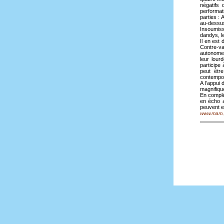
négatifs 
performat
parties :
au-dessu
Insoumiss
dandys, l
Il en est
Contre-va
autonome 
leur lour
participe 
peut êtr
contempo
A l’appui
magnifique
En complém
en écho a
peuvent 
www.mam.p