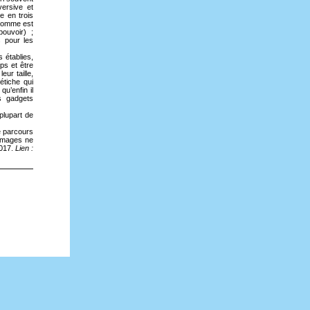
versive et
e en trois
’homme est
ouvoir) ;
s pour les
 établies,
ps et être
ur taille,
étiche qui
qu’enfin il
s gadgets
plupart de
le parcours
 images ne
2017.
Lien :