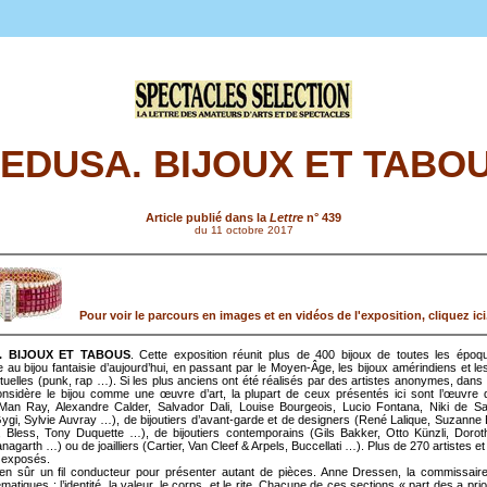
EDUSA. BIJOUX ET TABO
Article publié dans la
Lettre
n° 439
du 11 octobre 2017
Pour voir le parcours en images et en vidéos de l'exposition, cliquez ici
. BIJOUX ET TABOUS
. Cette exposition réunit plus de 400 bijoux de toutes les époq
re au bijou fantaisie d’aujourd’hui, en passant par le Moyen-Âge, les bijoux amérindiens et le
uelles (punk, rap …). Si les plus anciens ont été réalisés par des artistes anonymes, dans
onsidère le bijou comme une œuvre d’art, la plupart de ceux présentés ici sont l’œuvre
(Man Ray, Alexandre Calder, Salvador Dali, Louise Bourgeois, Lucio Fontana, Niki de Sai
ygi, Sylvie Auvray …), de bijoutiers d’avant-garde et de designers (René Lalique, Suzanne 
, Bless, Tony Duquette …), de bijoutiers contemporains (Gils Bakker, Otto Künzli, Dorot
agarth …) ou de joailliers (Cartier, Van Cleef & Arpels, Buccellati …). Plus de 270 artistes e
i exposés.
t bien sûr un fil conducteur pour présenter autant de pièces. Anne Dressen, la commissaire
matiques : l’identité, la valeur, le corps, et le rite. Chacune de ces sections « part des a pri