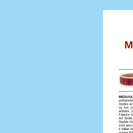
M
MEDUSA
préhistoi
modes act
où l’on c
artistes 
Fabrice G
Art Smith
Sophie Han
sont ains
Il fallai
quatre thé