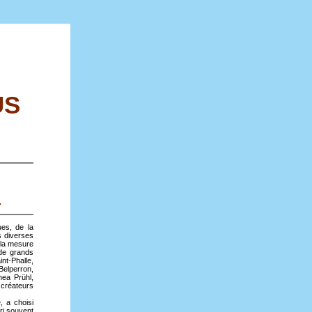
US
.
ues, de la
s diverses
 la mesure
 de grands
nt-Phalle,
Belperron,
hea Prühl,
t créateurs
, a choisi
ori souvent