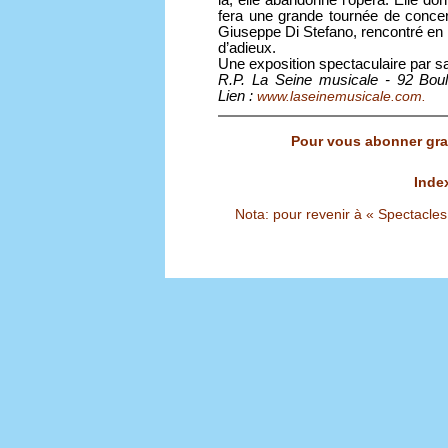
là, elle abandonne l’opéra. Elle 
fera une grande tournée de conce
Giuseppe Di Stefano, rencontré en
d’adieux.
Une exposition spectaculaire par sa
R.P.
La Seine musicale - 92 Boul
Lien :
www.laseinemusicale.com.
Pour vous abonner grat
Inde
Nota: pour revenir à « Spectacles S