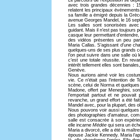
Le parcours de l’exposition se dépl
avec trois grandes décennies : 
relatent les principaux événement
sa famille a émigré depuis la Grèc
avenue Georges Mandel, le 16 sep
Les salles sont sonorisées avec
guidant. Mais il n’est pas toujours p
casque leur permettant d’entendre,
des vidéos présentes un peu par
Maria Callas. S’agissant d’une chan
quelques-uns de ses plus grands 
l’on peut suivre dans une salle où 
c’est une totale réussite. En rev
intérêt tellement elles sont banale
Genève.
Nous aurions aimé voir les costu
vie. Ce n’était pas l’intention d
scène, celui de Norma et quelques
Madone, offert par Meneghini, son
l’emportait partout et ne pouvait
revanche, un grand effort a été fai
Mandel avec, pour la plupart, des o
Nous pouvons voir aussi quelques 
des photographies d’amateur, com
salle est consacrée à son expérie
elle incarne
Médée
qui sera un éch
Maria a divorcé, elle a été la maît
épouse Jackie Kennedy. Maria l’appr