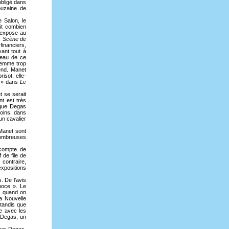
obligé dans
ouzaine de
 Salon, le
oit combien
t expose au
,
Scène de
financiers,
ant tout à
bleau de ce
femme trop
end. Manet
isot, elle-
e » dans
Le
t se serait
nt est très
 que Degas
moins, dans
n cavalier
 Manet sont
nombreuses
compte de
 de file de
 contraire,
xpositions
. De l’avis
noce ». Le
te quand on
a Nouvelle
 tandis que
e avec les
Degas, un