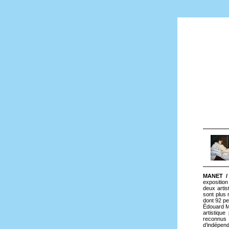
MANET /
exposition
deux artis
sont plus
dont 92 pe
Édouard Ma
artistique
reconnus 
d’indépen