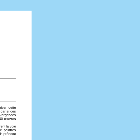
iser cette
 car si ces
divergences
200 œuvres
ent la voie
de peintres
ir précoce