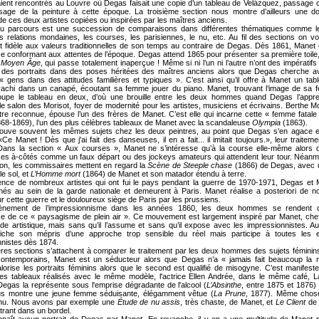
aient rencontrés au Louvre où Degas faisait une copie d’un tableau de Velázquez, passage 
issage de la peinture à cette époque. La troisième section nous montre d’ailleurs une d
de ces deux artistes copiées ou inspirées par les maîtres anciens.
du parcours est une succession de comparaisons dans différentes thématiques comme le
les relations mondaines, les courses, les parisiennes, le nu, etc. Au fil des sections on v
t fidèle aux valeurs traditionnelles de son temps au contraire de Degas. Dès 1861, Mane
e conformant aux attentes de l’époque. Degas attend 1865 pour présenter sa première toile
 Moyen Âge
, qui passe totalement inaperçue ! Même si ni l’un ni l’autre n’ont des impératifs 
t des portraits dans des poses héritées des maîtres anciens alors que Degas cherche av
 « gens dans des attitudes familières et typiques ». C’est ainsi qu’il offre à Manet un ta
avachi dans un canapé, écoutant sa femme jouer du piano. Manet, trouvant l’image de sa 
coupe le tableau en deux, d’où une brouille entre les deux hommes quand Degas l’appr
le salon des Morisot, foyer de modernité pour les artistes, musiciens et écrivains. Berthe Mor
tre reconnue, épouse l’un des frères de Manet. C’est elle qui incarne cette « femme fatal
68-1869), l’un des plus célèbres tableaux de Manet avec la scandaleuse
Olympia
(1863).
trouve souvent les mêmes sujets chez les deux peintres, au point que Degas s’en agace e
Ce Manet ! Dès que j'ai fait des danseuses, il en a fait... il imitait toujours.», leur traiteme
. Dans la section « Aux courses », Manet ne s’intéresse qu’à la course elle-même alors
 ses à-côtés comme un faux départ ou des jockeys amateurs qui attendent leur tour. Néan
ion, les commissaires mettent en regard la
Scène de Steeple chase
(1866) de Degas, avec u
le sol, et
L’Homme mort
(1864) de Manet et son matador étendu à terre.
rence de nombreux artistes qui ont fui le pays pendant la guerre de 1970-1971, Degas et
onnés au sein de la garde nationale et demeurent à Paris. Manet réalise a posteriori de 
 cette guerre et le douloureux siège de Paris par les prussiens.
vènement de l’impressionnisme dans les années 1860, les deux hommes se rendent 
ce de ce « paysagisme de plein air ». Ce mouvement est largement inspiré par Manet, chef
rde artistique, mais sans qu’il l’assume et sans qu’il expose avec les impressionnistes. Au
iche son mépris d’une approche trop sensible du réel mais participe à toutes les e
nnistes dès 1874.
res sections s’attachent à comparer le traitement par les deux hommes des sujets féminins
contemporains, Manet est un séducteur alors que Degas n’a « jamais fait beaucoup la 
lorise les portraits féminins alors que le second est qualifié de misogyne. C’est manifes
es tableaux réalisés avec le même modèle, l'actrice Ellen Andrée, dans le même café, L
egas la représente sous l'emprise dégradante de l'alcool (
L’Absinthe
, entre 1875 et 1876)
s montre une jeune femme séduisante, élégamment vêtue (
La Prune
, 1877). Même chos
 nu. Nous avons par exemple une
Étude de nu assis
, très chaste, de Manet, et
Le Client
de 
rant dans un bordel.