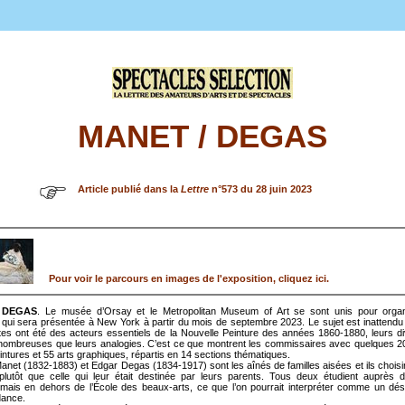
MANET / DEGAS
Article publié dans la
Lettre
n°573 du 28 juin 2023
Pour voir le parcours en images de l'exposition, cliquez ici.
 DEGAS
. Le musée d’Orsay et le Metropolitan Museum of Art se sont unis pour organ
 qui sera présentée à New York à partir du mois de septembre 2023. Le sujet est inattendu
tes ont été des acteurs essentiels de la Nouvelle Peinture des années 1860-1880, leurs 
 nombreuses que leurs analogies. C’est ce que montrent les commissaires avec quelques 
intures et 55 arts graphiques, répartis en 14 sections thématiques.
net (1832-1883) et Edgar Degas (1834-1917) sont les aînés de familles aisées et ils choisir
 plutôt que celle qui leur était destinée par leurs parents. Tous deux étudient auprès 
mais en dehors de l’École des beaux-arts, ce que l’on pourrait interpréter comme un dés
dance.