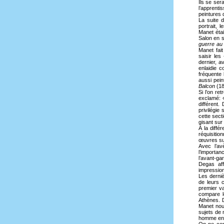
Ils se ser
l’apprent
peintures 
La suite 
portrait, 
Manet étai
Salon en s
guerre au
Manet fai
saisir les
dernier, 
enlaidie 
fréquente 
aussi pein
Balcon
(18
Si l’on re
exclamé: «
différent
privilégie
cette sect
gisant sur 
À la diffé
réquisiti
œuvres sur
Avec l’a
l’importan
l’avant-ga
Degas aff
impressio
Les derniè
de leurs 
premier va
compare l
Athènes. D
Manet nou
sujets de
homme ent