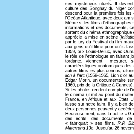
ses mystérieux rituels. Il devien
culture des Songhay du Niger comm
descend pour la première fois les
l’Océan Atlantique, avec deux amis e
Même si les films d’ethnographes
informations et des documents, c
sortent du cinéma ethnographique cl
apprécie la mise en scène (
Initia
par le jury du Festival du film mau
aux gens qu’il filme pour qu’ils fa
1959, prix Louis-Delluc, avec Ouma
le rôle de l’ethnologue en faisant 
tordante, viennent mesurer, 
caractéristiques anatomiques des
autres films les plus connus, citon
lion à l’arc
(1958-1965, Lion d’or au
Edgar Morin, un documentaire sur 
1960, prix de la Critique à Cannes).
Si les photos rendent compte de l’
le cinéma (il mit au point du maté
France, en Afrique et aux Etats U
laisse sur notre faim. Il y a bien 
deux personnes peuvent y accéder s
Heureusement, dans la petite « Gal
des écrits, des documents de
« fabriquait » ses films.
R.P. Bi
Mitterrand 13e
. Jusqu’au 26 nove