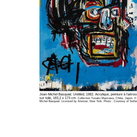
Jean-Michel Basquiat.
Untitled,
1982
.
Acrylique, peinture à l’aéros
sur toile, 183,2 x 173 cm.
Collection Yusaku Maezawa, Chiba, Japon. © 
Michel Basquiat. Licensed by Artestar, New York. Photo : Courtesy of Sothe