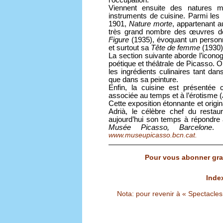
l’occupation.
Viennent ensuite des natures m
instruments de cuisine. Parmi les 
1901,
Nature morte
, appartenant 
très grand nombre des œuvres de 
Figure
(1935), évoquant un person
et surtout sa
Tête de femme
(1930)
La section suivante aborde l’iconog
poétique et théâtrale de Picasso. O
les ingrédients culinaires tant da
que dans sa peinture.
Enfin, la cuisine est présentée
associée au temps et à l’érotisme (
Cette exposition étonnante et origi
Adrià, le célèbre chef du restaur
aujourd’hui son temps à répondre 
Musée Picasso, Barcelone
. 
www.museupicasso.bcn.cat.
Pour vous abonner grat
Inde
Nota: pour revenir à « Spectacles S