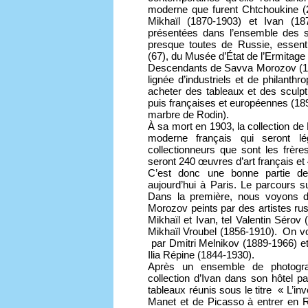
moderne que furent Chtchoukine (20
Mikhaïl (1870-1903) et Ivan (1
présentées dans l’ensemble des s
presque toutes de Russie, essen
(67), du Musée d’État de l’Ermitage (
Descendants de Savva Morozov (177
lignée d’industriels et de philant
acheter des tableaux et des sculpt
puis françaises et européennes (189
marbre de Rodin).
À sa mort en 1903, la collection de
moderne français qui seront l
collectionneurs que sont les frèr
seront 240 œuvres d’art français et 
C’est donc une bonne partie de
aujourd’hui à Paris. Le parcours 
Dans la première, nous voyons d
Morozov peints par des artistes russ
Mikhaïl et Ivan, tel Valentin Séro
Mikhaïl Vroubel (1856-1910). On v
par Dmitri Melnikov (1889-1966) e
Ilia Répine (1844-1930).
Après un ensemble de photogra
collection d’Ivan dans son hôtel p
tableaux réunis sous le titre « L’in
Manet et de Picasso à entrer en R