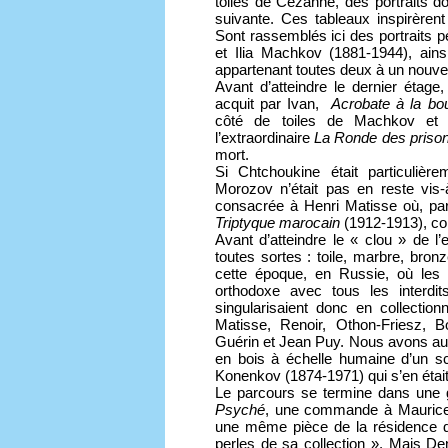
toiles de Cézanne, des portraits d
suivante. Ces tableaux inspirèrent
Sont rassemblés ici des portraits pe
et Ilia Machkov (1881-1944), ains
appartenant toutes deux à un nouve
Avant d’atteindre le dernier étage
acquit par Ivan,
Acrobate à la bo
côté de toiles de Machkov et d
l’extraordinaire
La Ronde des prison
mort.
Si Chtchoukine était particulièr
Morozov n’était pas en reste vis-
consacrée à Henri Matisse où, par
Triptyque marocain
(1912-1913), c
Avant d’atteindre le « clou » de l
toutes sortes : toile, marbre, bron
cette époque, en Russie, où les g
orthodoxe avec tous les interdi
singularisaient donc en collectio
Matisse, Renoir, Othon-Friesz, 
Guérin et Jean Puy. Nous avons aus
en bois à échelle humaine d’un sc
Konenkov (1874-1971) qui s’en était 
Le parcours se termine dans une g
Psyché
, une commande à Maurice 
une même pièce de la résidence d
perles de sa collection ». Mais D