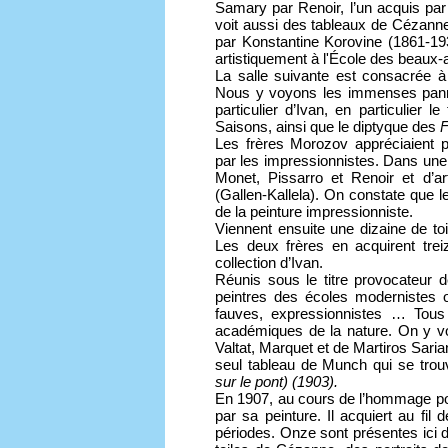
Samary par Renoir, l’un acquis par
voit aussi des tableaux de Cézanne
par Konstantine Korovine (1861-19
artistiquement à l'École des beaux
La salle suivante est consacrée à
Nous y voyons les immenses pannea
particulier d’Ivan, en particulier le
Saisons, ainsi que le diptyque des
F
Les frères Morozov appréciaient p
par les impressionnistes. Dans une
Monet, Pissarro et Renoir et d’ar
(Gallen-Kallela). On constate que l
de la peinture impressionniste.
Viennent ensuite une dizaine de toi
Les deux frères en acquirent trei
collection d’Ivan.
Réunis sous le titre provocateur 
peintres des écoles modernistes o
fauves, expressionnistes … Tous 
académiques de la nature. On y vo
Valtat, Marquet et de Martiros Saria
seul tableau de Munch qui se tro
sur le pont)
(1903).
En 1907, au cours de l’hommage p
par sa peinture. Il acquiert au fil
périodes. Onze sont présentes ici