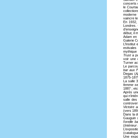
concerts 
le
Courta
collectio
moderne f
vaincre l
En 1932,
Londres. 
d’enseign
début, il 
Adam en 1
Galerie Co
L’Institut
estivales
mythique
Trust
a p
voir une 
Turner ac
Le parcou
bar aux F
Degas (
A
1875-187
La salle 
femme se
1887 ; etc
Après une
qui n’int
salle des
controver
Victoire 
(vers 189
Dans la d
Gauguin 
l’oreille 
(
Intérieur
L’exposit
(catalogu
Une expos