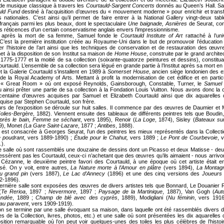
de musique classique à travers les
Courtauld-Sargent Concerts
donnés au Queen’s Hall. Sa
uld Fund
destiné à l’acquisition d’œuvres du « mouvement moderne » pour enrichir et trans
ns nationales. C’est ainsi qu’il permet de faire entrer à la National Gallery vingt-deux tabl
rançais parmi les plus beaux, dont le spectaculaire
Une baignade, Asnières
de Seurat, con
es réticences d’un certain conservatisme anglais envers l’impressionnisme.
 après la mort de sa femme, Samuel fonde le
Courtauld Institute of Art
rattaché à l’uni
C’est la première institution créée au Royaume-Uni dans le but de promouvoir l’éducation a
er l’histoire de l’art ainsi que les techniques de conservation et de restauration des œuvr
met à la disposition de son Institut sa maison de
Home House
, construite par le grand archit
775-1777 et la moitié de sa collection (soixante-quatorze peintures et dessins), constituan
urtauld. L’ensemble de sa collection sera légué en grande partie à l’Institut après sa mort en
 et la Galerie Courtauld s’installent en 1989 à
Somerset House
, ancien siège londonien des e
 de la Royal Academy of Arts. Mettant à profit la modernisation de cet édifice et en particu
 « Great Room » où ont exposé Reynolds, Gainsborough, Constable, Turner, le
Samuel 
u ainsi prêter une partie de sa collection à la Fondation Louis Vuitton. Nous avons donc la
centaine d’œuvres acquises par Samuel et Elizabeth Courtauld ainsi que dix aquarelles 
quise par Stephen Courtauld, son frère.
rs de l’exposition se déroule sur huit salles. Il commence par des œuvres de Daumier et 
olies-Bergère
, 1882). Viennent ensuite des tableaux de différents peintres tels que Boudin,
près le bain, Femme se séchant
, vers 1895), Renoir (
La Loge
, 1874), Sisley (
Bateaux sur
9), Monet
(La Gare Saint-Lazare
, 1877 ;
Antibes
, 1888).
3 est consacrée à Georges Seurat, l’un des peintres les mieux représentés dans la Collecti
 poudrant
, vers 1889-1890) ;
Étude pour le Chahut,
vers 1889 ;
Le Pont de Courbevoie
, 
.).
 salle où sont rassemblés une douzaine de dessins dont un Picasso et deux Matisse - deu
éressèrent pas les Courtauld, ceux-ci n’achetant que des œuvres qu’ils aimaient - nous arrivo
 Cézanne, le deuxième peintre favori des Courtauld, à une époque où cet artiste était e
sé. On y voit, entre autres,
La Nature morte à l’Amour en plâtre
(vers 1894),
La Montagn
au grand pin
(vers 1887),
Le Lac d’Annecy
(1896) et une des cinq versions des
Joueurs 
2-1896).
ernière salle sont exposées des œuvres de divers artistes tels que Bonnard, Le Douanier
(
Te Rerioa
, 1897 ;
Nevermore
, 1897 ;
Paysage de la Martinique
, 1887), Van Gogh (
Aut
bandée
, 1889 ;
Champ de blé avec des cyprès
, 1889), Modigliani (
Nu féminin
, vers 1916)
 au paravent
, vers 1909-1919).
ion se termine par une salle évoquant sa maison, dans laquelle ont été rassemblés divers
es de la Collection, livres, photos, etc.) et une salle où sont présentées les dix aquarelles 
ition remarquable où l’on peut voir quelques-unes des toiles les plus célèbres de l’histoire