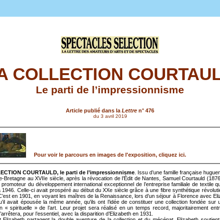
A COLLECTION COURTAU
Le parti de l’impressionnisme
Article publié dans la
Lettre
n° 476
du 3 avril 2019
Pour voir le parcours en images de l'exposition, cliquez ici.
CTION COURTAULD, le parti de l’impressionnisme
. Issu d’une famille française hugue
-Bretagne au XVIIe siècle, après la révocation de l’Édit de Nantes, Samuel Courtauld (1876
 promoteur du développement international exceptionnel de l’entreprise familiale de textile qu
 1946. Celle-ci avait prospéré au début du XXe siècle grâce à une fibre synthétique révolutio
C’est en 1901, en voyant les maîtres de la Renaissance, lors d’un séjour à Florence avec Eli
’il avait épousée la même année, qu’ils ont l’idée de constituer une collection fondée su
n « spirituelle » de l’art. Leur projet sera réalisé en un temps record, majoritairement ent
’arrêtera, pour l’essentiel, avec la disparition d’Elizabeth en 1931.
 Elizabeth partagent la double aventure de la collection et du mécénat. Elizabeth soutient