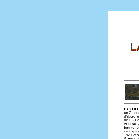
L
LA COLLE
en Grande
d’abord le
de 1921 à
viscose. 
femme, qu
conceptio
1929, et s
Samuel et