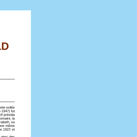
LD
note exilée
-1947) fut
’il présida
nnaire, la
zabeth, sa
r une même
re 1923 et
 ainsi des