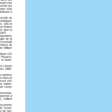
muel crée
former les
eaux d’art
tribuant à
versité de
rtistique,
es. Dès le
ecte Robert
t ainsi la
 1947.
xpositions
lier de la
Courtauld
 chance de
de William
Manet (
Un
 Pissarro,
 la Seine
,
on (
Jeune
vers 1886-
x peintres
ns dans la
ncore très
e Sainte-
de cartes
 Rousseau,
oportrait à
, Vuillard
 documents
de Turner.
 de l’art,