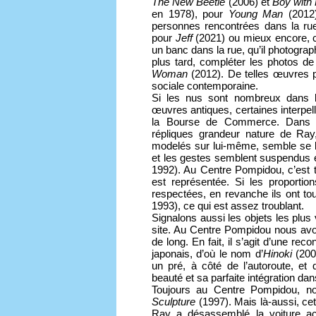
The New Beetle
(2006) et
Boy with
en 1978), pour
Young Man
(2012)
personnes rencontrées dans la ru
pour
Jeff
(2021) ou mieux encore, 
un banc dans la rue, qu’il photogra
plus tard, compléter les photos d
Woman
(2012). De telles œuvres p
sociale contemporaine.
Si les nus sont nombreux dans l
œuvres antiques, certaines interpell
la Bourse de Commerce. Dans ce
répliques grandeur nature de Ray,
modelés sur lui-même, semble se liv
et les gestes semblent suspendus et
1992). Au Centre Pompidou, c’est t
est représentée. Si les proporti
respectées, en revanche ils ont tou
1993), ce qui est assez troublant.
Signalons aussi les objets les plus 
site. Au Centre Pompidou nous avo
de long. En fait, il s’agit d’une rec
japonais, d’où le nom d’
Hinoki
(200
un pré, à côté de l’autoroute, et 
beauté et sa parfaite intégration d
Toujours au Centre Pompidou, n
Sculpture
(1997). Mais là-aussi, ce
Ray a désassemblé la voiture ac