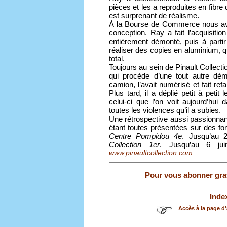
pièces et les a reproduites en fibre
est surprenant de réalisme.
À la Bourse de Commerce nous a
conception. Ray a fait l’acquisiti
entièrement démonté, puis à partir
réaliser des copies en aluminium, qu
total.
Toujours au sein de Pinault Collec
qui procède d’une tout autre dé
camion, l’avait numérisé et fait ref
Plus tard, il a déplié petit à peti
celui-ci que l’on voit aujourd’hui
toutes les violences qu’il a subies.
Une rétrospective aussi passionnan
étant toutes présentées sur des f
Centre Pompidou 4e
. Jusqu’au 
Collection 1er
. Jusqu’au 6 ju
www.pinaultcollection.com.
Pour vous abonner gratu
Inde
Accès à la page d'