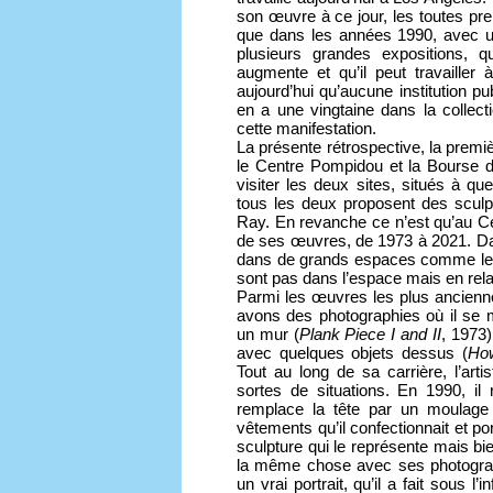
son œuvre à ce jour, les toutes pr
que dans les années 1990, avec un
plusieurs grandes expositions, qu
augmente et qu’il peut travaille
aujourd’hui qu’aucune institution p
en a une vingtaine dans la collect
cette manifestation.
La présente rétrospective, la premiè
le Centre Pompidou et la Bourse d
visiter les deux sites, situés à qu
tous les deux proposent des sculpt
Ray. En revanche ce n’est qu’au C
de ses œuvres, de 1973 à 2021. Da
dans de grands espaces comme les 
sont pas dans l’espace mais en relat
Parmi les œuvres les plus ancienn
avons des photographies où il se
un mur (
Plank Piece I and II
, 1973)
avec quelques objets dessus (
Ho
Tout au long de sa carrière, l’arti
sortes de situations. En 1990, il 
remplace la tête par un moulage 
vêtements qu’il confectionnait et po
sculpture qui le représente mais b
la même chose avec ses photogr
un vrai portrait, qu’il a fait sous 