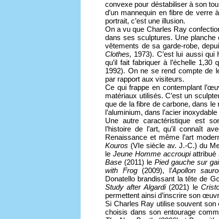
convexe pour déstabiliser à son tou
d’un mannequin en fibre de verre à
portrait, c’est une illusion.
On a vu que Charles Ray confectionn
dans ses sculptures. Une planche 
vêtements de sa garde-robe, depui
Clothes,
1973). C’est lui aussi qui
qu’il fait fabriquer à l’échelle 1,30 
1992). On ne se rend compte de leur
par rapport aux visiteurs.
Ce qui frappe en contemplant l’œuvr
matériaux utilisés. C’est un sculpteu
que de la fibre de carbone, dans le
l’aluminium, dans l’acier inoxydable 
Une autre caractéristique est s
l’histoire de l’art, qu’il connaît 
Renaissance et même l’art mode
Kouros
(VIe siècle av. J.-C.) du M
le
Jeune Homme accroupi
attribu
Base
(2011) le
Pied gauche sur gai
with Frog
(2009), l’
Apollon sauro
Donatello brandissant la tête de Gol
Study after Algardi
(2021) le
Crist
permettent ainsi d’inscrire son œuvre
Si Charles Ray utilise souvent son 
choisis dans son entourage comme 