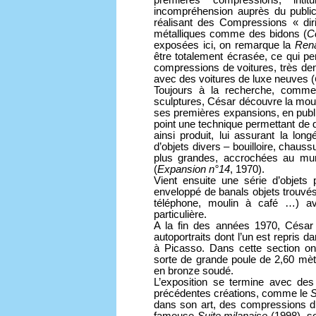
premières compressions, inti
incompréhension auprès du public
réalisant des Compressions « diri
métalliques comme des bidons (
C
exposées ici, on remarque la
Rena
être totalement écrasée, ce qui pe
compressions de voitures, très de
avec des voitures de luxe neuves (
Toujours à la recherche, comme
sculptures, César découvre la mous
ses premières expansions, en publi
point une technique permettant de dur
ainsi produit, lui assurant la long
d’objets divers – bouilloire, chaus
plus grandes, accrochées au mu
(
Expansion n°14
, 1970).
Vient ensuite une série d’objets
enveloppé de banals objets trouvés
téléphone, moulin à café …) av
particulière.
A la fin des années 1970, César re
autoportraits dont l’un est repris d
à Picasso. Dans cette section on
sorte de grande poule de 2,60 mètr
en bronze soudé.
L’exposition se termine avec des
précédentes créations, comme le
S
dans son art, des compressions d’