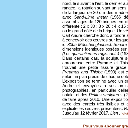
nord, le suivant à l’est, le dernie
rangée, la rotation suivant un sens
de la largeur de 30 cm des madrier
avec
Sand-Lime Instar
(1966 dét
assemblages de 120 briques empil
différente : 2 x 30 ; 3 x 20 ; 4 x 15
ou le grand côté de la brique. Un v
Carl Andre cherche donc à fondre se
à concevoir des œuvres sur lesque
ici
8005 Mönchengladbach Square
dimensions identiques posées sur l
(Les quarantièmes rugissants)
(198
Dans certains cas, la sculpture 
amoureuse entre Pyrame et Thisb
trouvait une petite fissure grâc
Pyramus and Thisbe
(1990) est 
selon un plan précis de chaque côt
L’exposition se termine avec un 
Andre et envoyées à ses amis 
photographies, en particulier cel
natale, et des
Petites sculptures
(2
de faire après 2010. Une expositio
avec des cartels très lisibles e
explicite les œuvres présentées.
R.
Jusqu’au 12 février 2017.
Lien :
www
Pour vous abonner grat