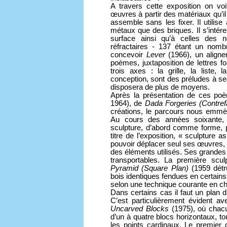
A travers cette exposition on voi
œuvres à partir des matériaux qu’il 
assemble sans les fixer. Il utilis
métaux que des briques. Il s’intére
surface ainsi qu’à celles des no
réfractaires - 137 étant un nomb
concevoir
Lever
(1966), un align
poèmes, juxtaposition de lettres 
trois axes : la grille, la liste
conception, sont des préludes à ses 
disposera de plus de moyens.
Après la présentation de ces poè
1964), de
Dada Forgeries (Contre
créations, le parcours nous emmè
Au cours des années soixante, 
sculpture, d’abord comme forme, p
titre de l’exposition, « sculpture 
pouvoir déplacer seul ses œuvres, 
des éléments utilisés. Ses grandes
transportables. La première scul
Pyramid (Square Plan)
(1959 détr
bois identiques fendues en certains 
selon une technique courante en cha
Dans certains cas il faut un plan 
C’est particulièrement évident a
Uncarved Blocks
(1975), où chac
d’un à quatre blocs horizontaux, to
les points cardinaux. Le premier