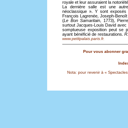
royale et leur assuraient la notoriété
La dernière salle est une autr
néoclassique ». Y sont exposés 
François Lagrenée, Joseph-Benoît
(
Le Bon Samaritain
, 1773), Pierr
surtout Jacques-Louis David avec
somptueuse exposition peut se po
ayant bénéficié de restaurations.
R
www.petitpalais.paris.fr.
Pour vous abonner grat
Inde
Nota: pour revenir à « Spectacles S