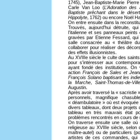
1745), Jean-Baptiste-Marie Pierre
Carle Van Loo (
L’Adoration des
Baptiste prêchant dans le désert
Hippolyte
, 1762) ou encore Noël Hal
On entre ensuite dans la reconstitu
Trouvés, aujourd’hui détruite, q
l’italienne et ses panneaux peint
gravées par Etienne Fessard, qui 
salle consacrée au « théâtre du 
collaborer pour réaliser des décor
des effets illusionnistes.
Au XVIIIe siècle le culte des saint
pour s’intéresser aux contempora
ayant fondé des institutions. On 
action
François de Sales et Jean
François Solano baptisant les indi
la Marche
,
Saint-Thomas-de-Vill
Augustin.
Après avoir traversé la « sacristie
personnels, magnifique chasuble,
« déambulatoire » où est évoquée
divers tableaux, dont deux projets
tableau en très mauvais état po
problèmes rencontrés en cours de r
On traverse ensuite une salle o
religieuse au XVIIIe siècle, selon
maître-autel) ou de particuliers (po
artistes de ces commandes, qui p