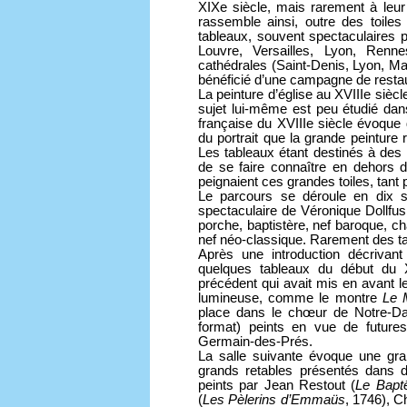
XIXe siècle, mais rarement à leur
rassemble ainsi, outre des toile
tableaux, souvent spectaculaires 
Louvre, Versailles, Lyon, Renne
cathédrales (Saint-Denis, Lyon, Ma
bénéficié d’une campagne de restau
La peinture d’église au XVIIIe siècle
sujet lui-même est peu étudié dans 
française du XVIIIe siècle évoque 
du portrait que la grande peinture r
Les tableaux étant destinés à des l
de se faire connaître en dehors du
peignaient ces grandes toiles, tant 
Le parcours se déroule en dix s
spectaculaire de Véronique Dollfus 
porche, baptistère, nef baroque, ch
nef néo-classique. Rarement des ta
Après une introduction décrivant
quelques tableaux du début du XV
précédent qui avait mis en avant
lumineuse, comme le montre
Le 
place dans le chœur de Notre-D
format) peints en vue de futures
Germain-des-Prés.
La salle suivante évoque une gra
grands retables présentés dans d
peints par Jean Restout (
Le Bapt
(
Les Pèlerins d’Emmaüs
, 1746), C