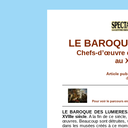
LE BAROQU
Chefs-d’œuvre d
au X
Article pub
d
Pour voir le parcours en
LE BAROQUE DES LUMIERES. Ch
XVIIIe siècle
. A la fin de ce siècle
œuvres. Beaucoup sont détruites, 
dans les musées créés à ce momen