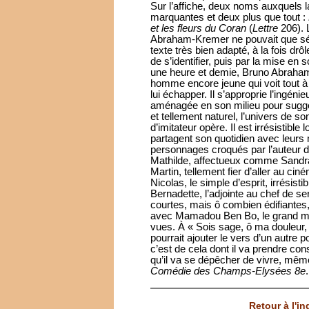
Sur l’affiche, deux noms auxquel
marquantes et deux plus que tout :
et les fleurs du Coran
(
Lettre
206). 
Abraham-Kremer ne pouvait que sédu
texte très bien adapté, à la fois dr
de s’identifier, puis par la mise en 
une heure et demie, Bruno Abraham
homme encore jeune qui voit tout à 
lui échapper. Il s’approprie l’ingéni
aménagée en son milieu pour suggérer
et tellement naturel, l’univers de 
d’imitateur opère. Il est irrésistib
partagent son quotidien avec leurs
personnages croqués par l’auteur d
Mathilde, affectueux comme Sandr
Martin, tellement fier d’aller au 
Nicolas, le simple d’esprit, irrésistib
Bernadette, l’adjointe au chef de se
courtes, mais ô combien édifiantes,
avec Mamadou Ben Bo, le grand ma
vues. À « Sois sage, ô ma douleur,
pourrait ajouter le vers d’un autre po
c’est de cela dont il va prendre cons
qu’il va se dépêcher de vivre, mêm
Comédie des Champs-Elysées 8e
.
Retour à l'i